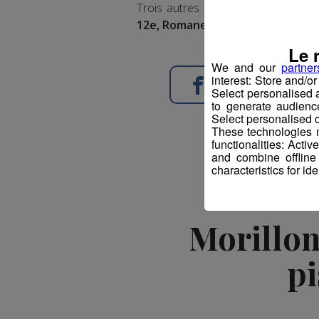
Trois autres Françaises ont réussi 
12e, Romane Miradoli, 19e et Clar
Le 
We and our
partner
interest: Store and/o
Partager sur Face
Select personalised
to generate audienc
Select personalised c
These technologies m
functionalities: Acti
and combine offline
characteristics for ide
Morillon 
pi