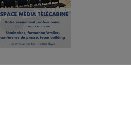
 mort de 2
nce