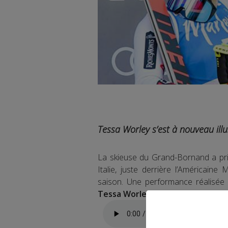
Tessa Worley s’est à nouveau illus
La skieuse du Grand-Bornand a pr
Italie, juste derrière l’Américaine
saison. Une performance réalisé
Tessa Worley a réussi à gérer ce