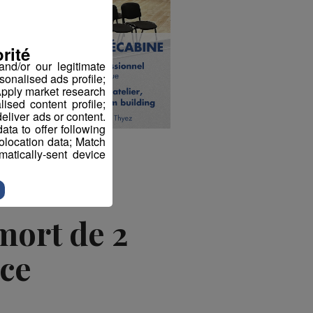
rité
nd/or our legitimate
sonalised ads profile;
pply market research
sed content profile;
eliver ads or content.
ta to offer following
eolocation data; Match
atically-sent device
 mort de 2
nce