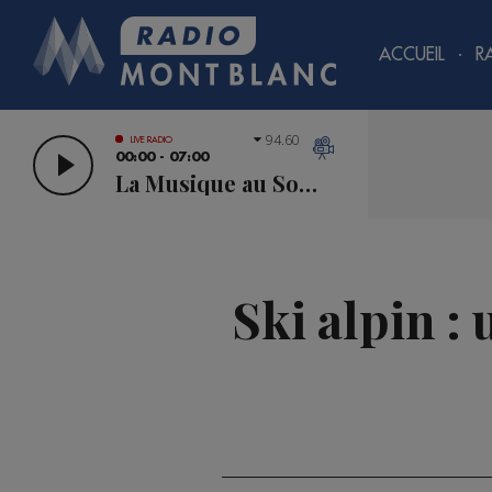
ACCUEIL
R
94.60
LIVE RADIO
00:00 - 07:00
La Musique au Sommet
Ski alpin :