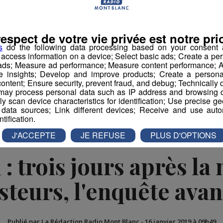
à intégrer le top 30 :
Coralie Frasse-Sombet est
a Direz, 21e
.
respect de votre vie privée est notre prio
s
do the following data processing based on your consent a
r access information on a device; Select basic ads; Create a per
book
Partager sur Twitter
 ads; Measure ad performance; Measure content performance; A
e insights; Develop and improve products; Create a personali
ontent; Ensure security, prevent fraud, and debug; Technically d
ay process personal data such as IP address and browsing da
vely scan device characteristics for identification; Use precise g
 data sources; Link different devices; Receive and use autom
ntification.
J'ACCEPTE
JE REFUSE
PLUS D'OPTIONS
: trois jours après la
steurs, l'enquête ava
Publié par La Rédaction Radio Mont Blanc
-
16 janvier 2019 à 09h49