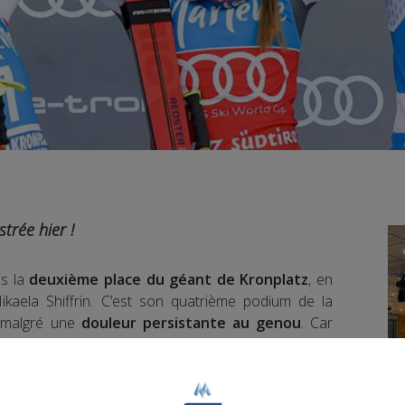
trée hier !
is la
deuxième place du géant de Kronplatz
, en
 Mikaela Shiffrin. C’est son quatrième podium de la
e malgré une
douleur persistante au genou
. Car
tte douleur
.