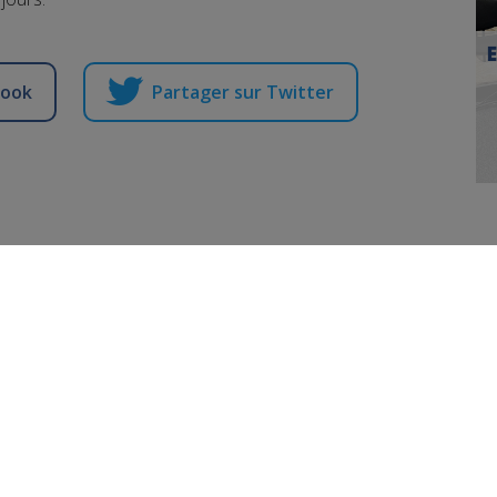
book
Partager sur Twitter
: trois jours après la
steurs, l'enquête ava
Publié par La Rédaction Radio Mont Blanc
-
16 janvier 2019 à 09h49