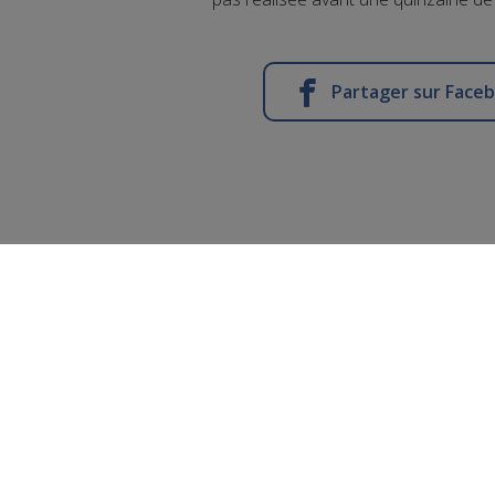
Partager sur Face
Morillon 
pi