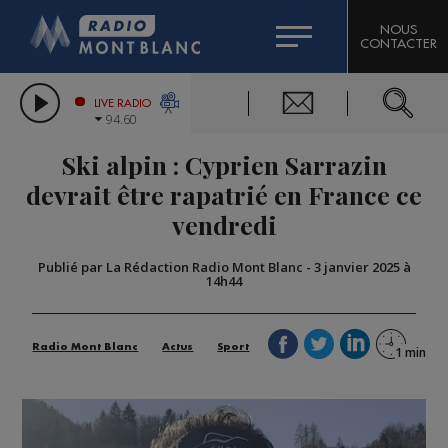
HOROSCOPE
CITIZEN MACHINERY
NOUS
CONTACTER
COMPAGNIE DU MONT-BLANC
LES CHRONIQUES DE L'EXPERT
GRAND MASSIF DOMAINES SKIABLES
LIVE RADIO
94.60
BORINI
Ski alpin : Cyprien Sarrazin
BIGARD
devrait être rapatrié en France ce
vendredi
Publié par La Rédaction Radio Mont Blanc
-
3 janvier 2025 à
14h44
Radio Mont Blanc
Actus
Sport