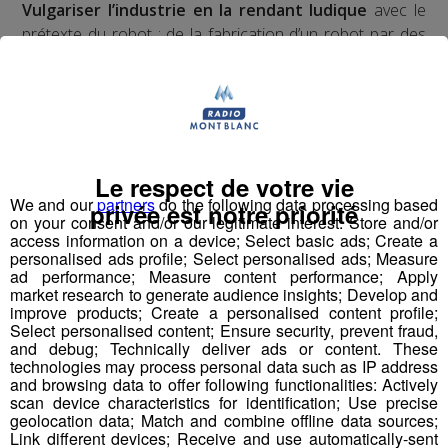
Vulgariser l’industrie en la rendant ludique
avec le
prétexte du robot : de la fabrication d’un robot par des
collégiens et lycéens sur plusieurs mois à leur
participation à une compétition apprenante de robots le
"First Tech Challenge" en points d’orgue, avec leur robot
fabriqué.
Les jeunes des établissements scolaires doivent
Le respect de votre vie
fabriquer un robot à partir d'un kit de pièces détachées
We and our
partners
do the following data processing based
privée est notre priorité
on your consent and/or our legitimate interest: Store and/or
fourni par l'association organisatrice la compétition
access information on a device; Select basic ads; Create a
"Robotique First France". Dans le cadre de TOP FAB, le
personalised ads profile; Select personalised ads; Measure
Groupe Mont Blanc Médias fait appel à
4
ad performance; Measure content performance; Apply
market research to generate audience insights; Develop and
établissements scolaires volontaires
participant au
improve products; Create a personalised content profile;
challenge en les associant à
4 entreprises
Select personalised content; Ensure security, prevent fraud,
industrielles
d’envergure sur le territoire pour former
and debug; Technically deliver ads or content. These
technologies may process personal data such as IP address
des binômes.
and browsing data to offer following functionalities: Actively
Pour mener à bien leur projet et tenter de
scan device characteristics for identification; Use precise
remporter
la compétition nationale à Lyon le 22 mars,
geolocation data; Match and combine offline data sources;
Link different devices; Receive and use automatically-sent
ils pourront compter sur
le coaching de