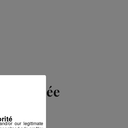
de Odyssée
rité
nd/or our legitimate