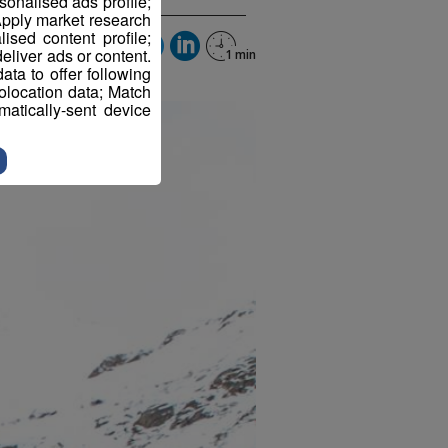
sonalised ads profile;
pply market research
sed content profile;
eliver ads or content.
ta to offer following
eolocation data; Match
atically-sent device