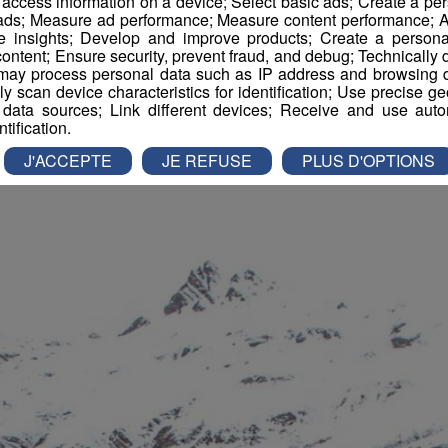
r access information on a device; Select basic ads; Create a per
 ads; Measure ad performance; Measure content performance; A
e insights; Develop and improve products; Create a personali
ontent; Ensure security, prevent fraud, and debug; Technically d
ay process personal data such as IP address and browsing da
vely scan device characteristics for identification; Use precise g
 data sources; Link different devices; Receive and use autom
ntification.
J'ACCEPTE
JE REFUSE
PLUS D'OPTIONS