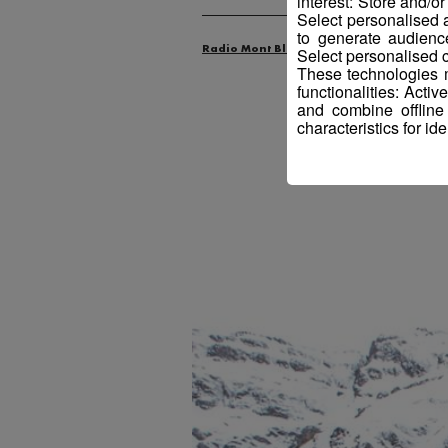
interest: Store and/o
Select personalised
to generate audienc
Radio Mont Blanc
Actus
Sport
Select personalised c
These technologies m
functionalities: Acti
and combine offline
characteristics for ide