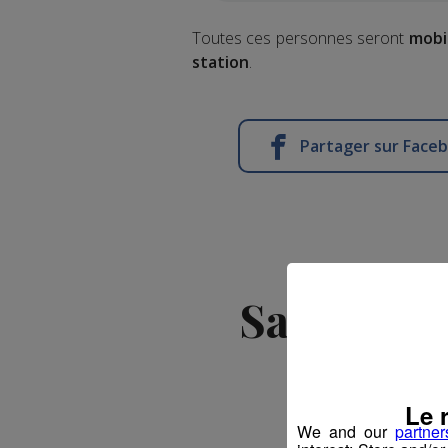
Toutes ces personnes seront
mobil
station
.
Partager sur Face
Savoie / 
Le 
We and our
partner