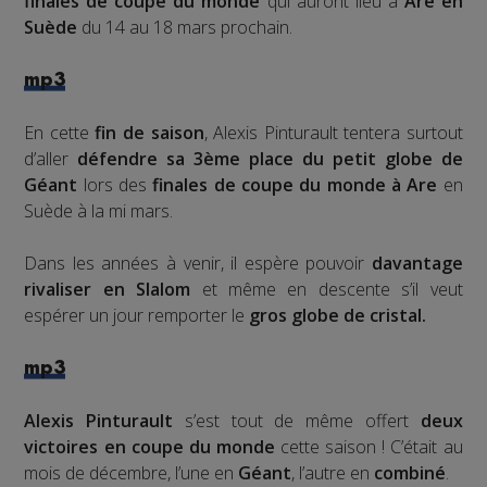
finales de coupe du monde
qui auront lieu à
Are en
Suède
du 14 au 18 mars prochain.
mp3
En cette
fin de saison
, Alexis Pinturault tentera surtout
d’aller
défendre sa 3ème place du petit globe de
Géant
lors des
finales de coupe du monde à Are
en
Suède à la mi mars.
Dans les années à venir, il espère pouvoir
davantage
rivaliser en Slalom
et même en descente s’il veut
espérer un jour remporter le
gros globe de cristal.
mp3
Alexis Pinturault
s’est tout de même offert
deux
victoires en coupe du monde
cette saison ! C’était au
mois de décembre, l’une en
Géant
, l’autre en
combiné
.