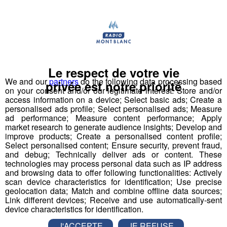
Pour la version hivernale, c'est un
saut à l'élastique
!
en ski
Le respect de votre vie
We and our
partners
do the following data processing based
privée est notre priorité
on your consent and/or our legitimate interest: Store and/or
access information on a device; Select basic ads; Create a
personalised ads profile; Select personalised ads; Measure
Partager sur Facebook
ad performance; Measure content performance; Apply
market research to generate audience insights; Develop and
improve products; Create a personalised content profile;
Select personalised content; Ensure security, prevent fraud,
and debug; Technically deliver ads or content. These
technologies may process personal data such as IP address
Partager sur Twitter
and browsing data to offer following functionalities: Actively
scan device characteristics for identification; Use precise
geolocation data; Match and combine offline data sources;
Link different devices; Receive and use automatically-sent
device characteristics for identification.
Testé Approuvé | Jessica en Via
J'ACCEPTE
JE REFUSE