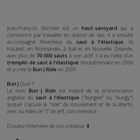
Jean-François Michelin est un
haut-savoyard
qui a
commencé par travailler en station de skis. Il a ensuite
accompagné l'inventeur du
saut à l'élastique
, AJ
Hackett, en Normandie, à Bali et en Nouvelle Zélande,
avec plus de
70 000 sauts
à son actif. Il a eu l'idée d'un
tremplin de saut à l'élastique
révolutionnaire en 2008
et a créé le
Bun J Ride
en 2009.
Bun J
Quoi ?
Le nom
Bun J Ride
est inspiré de la prononciation
anglaise du
saut à l'élastique
("bungee" ou "bungy")
auquel s'ajoute le "ride" du mouvement et de la liberté,
avec au milieu le "J" de Jeff, son inventeur.
Écoutez l'interview de son créateur ⬇