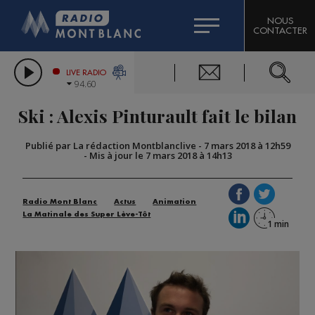
HOROSCOPE
CITIZEN MACHINERY
NOUS
CONTACTER
COMPAGNIE DU MONT-BLANC
LES CHRONIQUES DE L'EXPERT
GRAND MASSIF DOMAINES SKIABLES
LIVE RADIO
94.60
BORINI
Ski : Alexis Pinturault fait le bilan
BIGARD
Publié par La rédaction Montblanclive
-
7 mars 2018 à 12h59
-
Mis à jour le 7 mars 2018 à 14h13
Radio Mont Blanc
Actus
Animation
La Matinale des Super Lève-Tôt