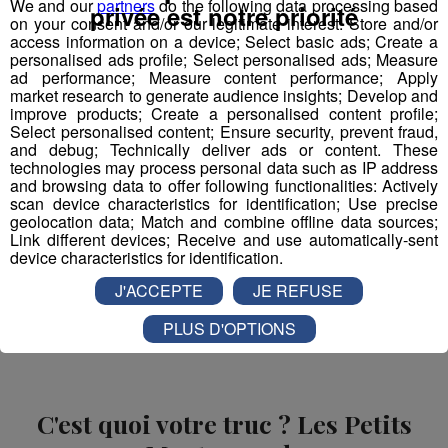
We and our
partners
do the following data processing based
privée est notre priorité
Pour jouer, envoyez le code
CLUSES
par SMS au
72 800
on your consent and/or our legitimate interest: Store and/or
access information on a device; Select basic ads; Create a
(0,65 € + coût d'un SMS)
du 19 au 21 février
!
personalised ads profile; Select personalised ads; Measure
ad performance; Measure content performance; Apply
Bonne chance à tous !
market research to generate audience insights; Develop and
improve products; Create a personalised content profile;
Select personalised content; Ensure security, prevent fraud,
Règlement et conditions de participation
and debug; Technically deliver ads or content. These
technologies may process personal data such as IP address
and browsing data to offer following functionalities: Actively
scan device characteristics for identification; Use precise
geolocation data; Match and combine offline data sources;
Partager sur Facebook
Link different devices; Receive and use automatically-sent
device characteristics for identification.
J'ACCEPTE
JE REFUSE
Partager sur Twitter
PLUS D'OPTIONS
C'est quoi votre truc ? Les Petits