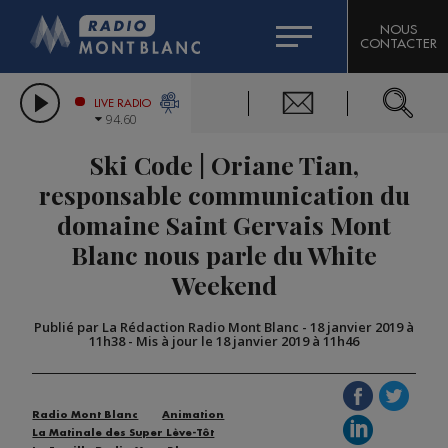
HOROSCOPE
CITIZEN MACHINERY
NOUS
CONTACTER
COMPAGNIE DU MONT-BLANC
LES CHRONIQUES DE L'EXPERT
GRAND MASSIF DOMAINES SKIABLES
LIVE RADIO
94.60
BORINI
Ski Code | Oriane Tian,
BIGARD
responsable communication du
domaine Saint Gervais Mont
Blanc nous parle du White
Weekend
Publié par La Rédaction Radio Mont Blanc
-
18 janvier 2019 à
11h38
-
Mis à jour le 18 janvier 2019 à 11h46
Radio Mont Blanc
Animation
La Matinale des Super Lève-Tôt