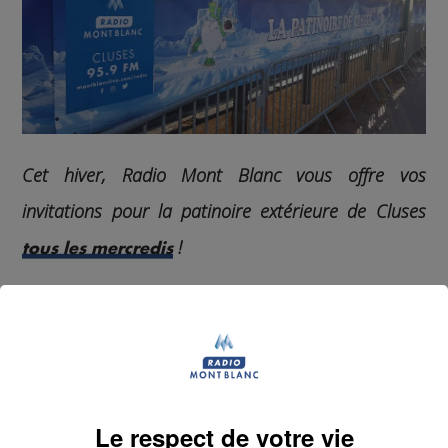
Cet hiver, Radio Mont Blanc vous offre vos
invitations pour la patinoire extérieure de Cluses
!
tous les mercredis
Mais ce n'est pas tout ! Cette semaine, Romain et Laura
vous donnent rendez-vous pour
la Matinale de Radio
Mont Blanc
et vous offre
10 invitations pour la
patinoire extérieure de Cluses
, avec
location de
patins
incluse, d'une valeur de 130 € !
Le cadeau idéal pour démarrer les vacances d'hiver !
Le respect de votre vie