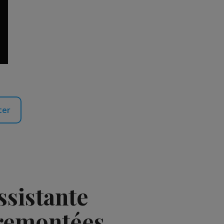
ter
ssistante
 remontées