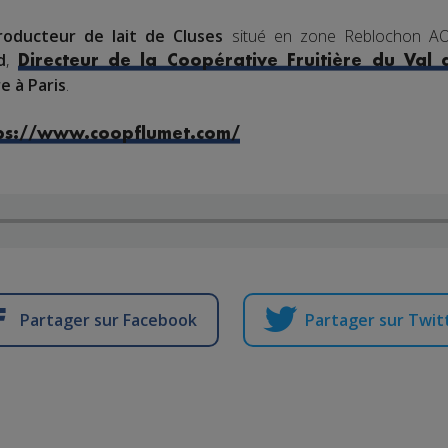
roducteur de lait de Cluses
situé en zone Reblochon AOP
d
,
Directeur de la Coopérative Fruitière du Val d
e à Paris
.
ps://www.coopflumet.com/
Partager sur Facebook
Partager sur Twit