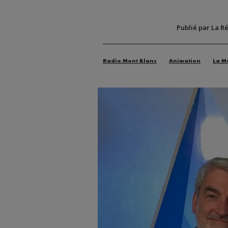
Publié par La R
Radio Mont Blanc
Animation
La M