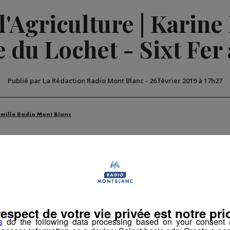
'Agriculture | Karine
 du Lochet - Sixt Fer
Publié par La Rédaction Radio Mont Blanc
-
26 février 2019 à 17h27
amille Radio Mont Blanc
respect de votre vie privée est notre prio
s
do the following data processing based on your consent a