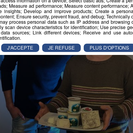
r access information on a device; Select basic ads; Create a per
 ads; Measure ad performance; Measure content performance; A
e insights; Develop and improve products; Create a personali
ontent; Ensure security, prevent fraud, and debug; Technically d
ay process personal data such as IP address and browsing da
vely scan device characteristics for identification; Use precise g
 data sources; Link different devices; Receive and use autom
ntification.
J'ACCEPTE
JE REFUSE
PLUS D'OPTIONS