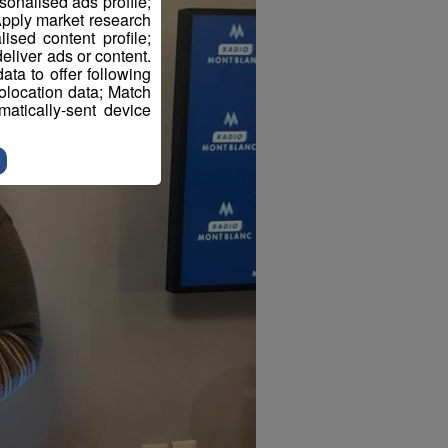
sonalised ads profile;
pply market research
sed content profile;
eliver ads or content.
ta to offer following
eolocation data; Match
atically-sent device