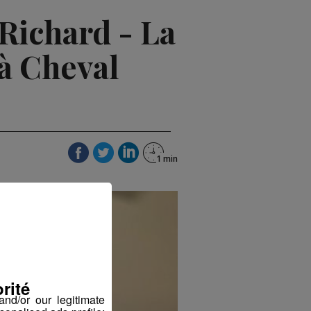
 Richard - La
 à Cheval
rité
nd/or our legitimate