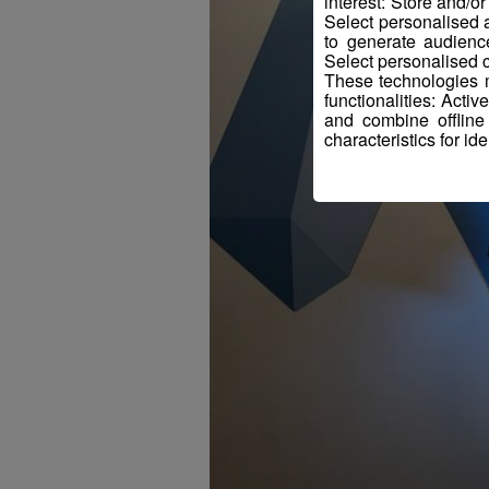
interest: Store and/o
Select personalised
to generate audienc
Select personalised c
These technologies m
functionalities: Acti
and combine offline
characteristics for ide