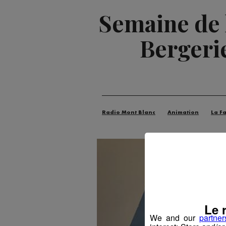
Semaine de l
Bergerie
Radio Mont Blanc
Animation
La F
Le 
We and our
partner