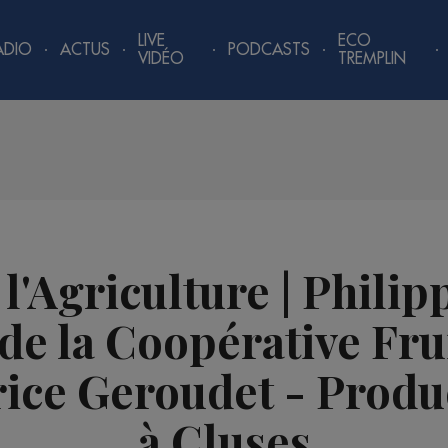
LIVE
ECO
ADIO
ACTUS
PODCASTS
VIDÉO
TREMPLIN
l'Agriculture | Phili
de la Coopérative Fru
brice Geroudet - Produc
à Cluses