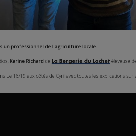
 un professionnel de l'agriculture locale.
dios,
Karine Richard
de
éleveuse de 
La Bergerie du Lochet
s Le 16/19 aux côtés de Cyril avec toutes les explications sur