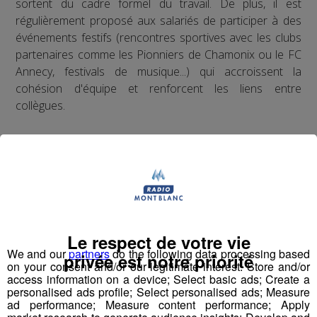
sortent du cadre formel du travail. De plus, il est
régulièrement proposé aux salariés de participer à des
événements festifs (rencontres sportives avec les clubs
partenaires comme les Pionniers de Chamonix ou le FC
Annecy, festivals de musique...) qui accroissent la
cohésion d'équipe et renforcent les liens entre
collègues.
Enfin, un questionnaire bien-être envoyé chaque année
à tous les collaborateurs permet d'identifier les
difficultés qui pourraient être rencontrées par les
différents salariés, et d'y remédier. Au mois de juin 2022,
les collaborateurs ont donné une note globale de 8 sur
10 à la qualité de vie au travail au sein du Groupe Mont
Le respect de votre vie
Blanc Médias.
We and our
partners
do the following data processing based
privée est notre priorité
on your consent and/or our legitimate interest: Store and/or
access information on a device; Select basic ads; Create a
ODD numéro 4 : Education de qualité
personalised ads profile; Select personalised ads; Measure
ad performance; Measure content performance; Apply