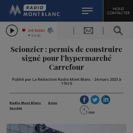
HOROSCOPE
CITIZEN MACHINERY
NOUS
CONTACTER
COMPAGNIE DU MONT-BLANC
LES CHRONIQUES DE L'EXPERT
GRAND MASSIF DOMAINES SKIABLES
LIVE RADIO
94.60
BORINI
Scionzier : permis de construire
BIGARD
signé pour l’hypermarché
Carrefour
Publié par La Rédaction Radio Mont Blanc
-
24 mars 2023 à
17h19
Radio Mont Blanc
Actus
Société