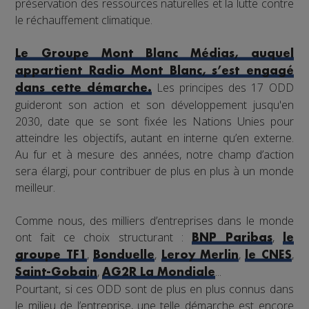
préservation des ressources naturelles et la lutte contre
le réchauffement climatique.
Le Groupe Mont Blanc Médias, auquel
appartient Radio Mont Blanc, s’est engagé
Les principes des 17 ODD
dans cette démarche.
guideront son action et son développement jusqu'en
2030, date que se sont fixée les Nations Unies pour
atteindre les objectifs, autant en interne qu’en externe.
Au fur et à mesure des années, notre champ d’action
sera élargi, pour contribuer de plus en plus à un monde
meilleur.
Comme nous, des milliers d’entreprises dans le monde
ont fait ce choix structurant :
,
BNP Paribas
le
,
,
,
,
groupe TF1
Bonduelle
Leroy Merlin
le CNES
,
...
Saint-Gobain
AG2R La Mondiale
Pourtant, si ces ODD sont de plus en plus connus dans
le milieu de l’entreprise, une telle démarche est encore