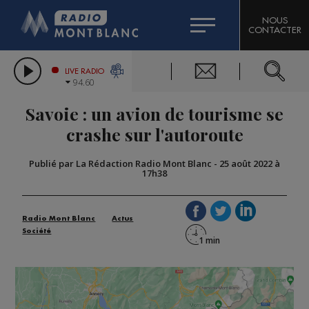
HOROSCOPE
CITIZEN MACHINERY
NOUS
CONTACTER
COMPAGNIE DU MONT-BLANC
LES CHRONIQUES DE L'EXPERT
GRAND MASSIF DOMAINES SKIABLES
LIVE RADIO
94.60
BORINI
Savoie : un avion de tourisme se
BIGARD
crashe sur l'autoroute
Publié par La Rédaction Radio Mont Blanc
-
25 août 2022 à
17h38
Radio Mont Blanc
Actus
Société