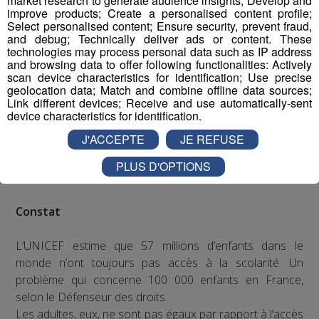
market research to generate audience insights; Develop and
improve products; Create a personalised content profile;
Select personalised content; Ensure security, prevent fraud,
and debug; Technically deliver ads or content. These
technologies may process personal data such as IP address
and browsing data to offer following functionalities: Actively
scan device characteristics for identification; Use precise
geolocation data; Match and combine offline data sources;
Link different devices; Receive and use automatically-sent
device characteristics for identification.
J'ACCEPTE
JE REFUSE
PLUS D'OPTIONS
Constat
L’UNICEF estime que 57 millions d’enfants dans le
monde n’ont toujours pas accès à la scolarité. Un
problème qui concerne 100 000 enfants en France,
selon le Défenseur des droits.
Les adultes, eux, ne sont pas égaux par rapport à l’accès