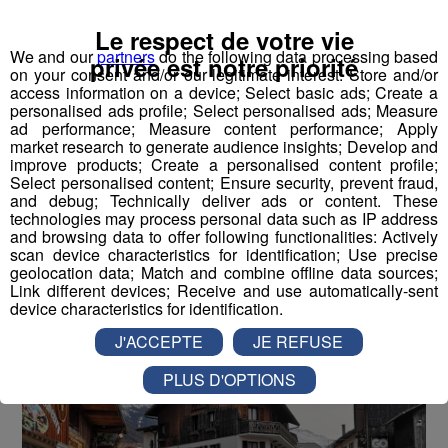
Le respect de votre vie
We and our
partners
do the following data processing based
privée est notre priorité
on your consent and/or our legitimate interest: Store and/or
Samoëns : une fréquentation
access information on a device; Select basic ads; Create a
touristique mitigée
personalised ads profile; Select personalised ads; Measure
ad performance; Measure content performance; Apply
market research to generate audience insights; Develop and
Publié par La Rédaction Radio Mont Blanc
-
6 août 2021 à
improve products; Create a personalised content profile;
16h45
-
Mis à jour le 9 août 2021 à 09h09
Select personalised content; Ensure security, prevent fraud,
and debug; Technically deliver ads or content. These
technologies may process personal data such as IP address
and browsing data to offer following functionalities: Actively
Radio Mont Blanc
Actus
scan device characteristics for identification; Use precise
Société
geolocation data; Match and combine offline data sources;
Link different devices; Receive and use automatically-sent
device characteristics for identification.
J'ACCEPTE
JE REFUSE
PLUS D'OPTIONS