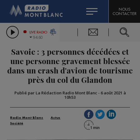
HOROSCOPE
CITIZEN MACHINERY
NOUS
CONTACTER
COMPAGNIE DU MONT-BLANC
LES CHRONIQUES DE L'EXPERT
GRAND MASSIF DOMAINES SKIABLES
LIVE RADIO
94.60
BORINI
Savoie : 3 personnes décédées et
BIGARD
une personne gravement blessée
dans un crash d'avion de tourisme
près du col du Glandon
Publié par La Rédaction Radio Mont Blanc
-
6 août 2021 à
10h53
Radio Mont Blanc
Actus
Société