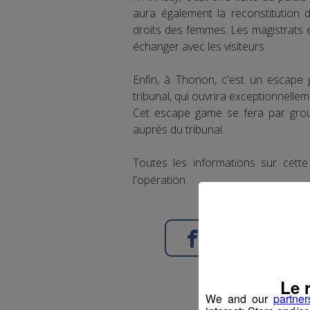
aura également la reconstitution 
droits des femmes. Les magistrats 
échanger avec les visiteurs.
Enfin, à Thonon, c'est un escape
tribunal, qui ouvrira exceptionnelle
Cet escape game se fera par grou
auprès du tribunal.
Toutes les informations sur cett
l'opération.
Partager sur Face
Le 
We and our
partner