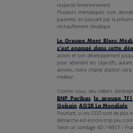
respecte l’environnement.
Plusieurs thématiques sont abordée
pauvreté, en passant par la préserva
réchauffement climatique.
Le Groupe Mont Blanc Média
s’est engagé dans cette dé
action et son développement jusqu'
pour atteindre les objectifs, auta
années, notre champ d’action sera 
meilleur.
Comme nous, des milliers d’entrepr
,
BNP Paribas
le groupe TF1
,
...
Gobain
AG2R La Mondiale
Pourtant, si ces ODD sont de plus en
démarche est encore trop peu connu
Selon un sondage 4D / WECF / Franc