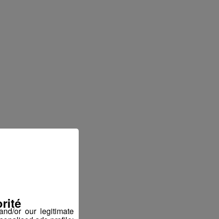
rité
nd/or our legitimate