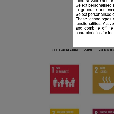
interest: Store and/o
Select personalised
to generate audienc
Select personalised c
These technologies m
functionalities: Acti
and combine offline
characteristics for ide
Radio Mont Blanc
Actus
Les Dossie