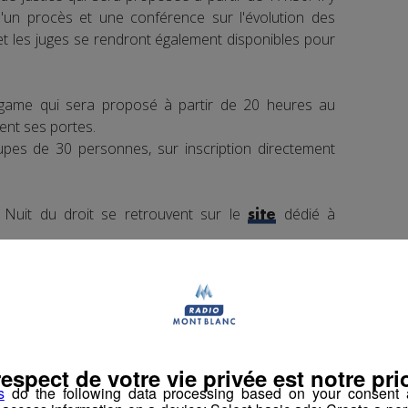
d'un procès et une conférence sur l'évolution des
et les juges se rendront également disponibles pour
 game qui sera proposé à partir de 20 heures au
ment ses portes.
pes de 30 personnes, sur inscription directement
e Nuit du droit se retrouvent sur le
dédié à
site
book
Partager sur Twitter
respect de votre vie privée est notre prio
s
do the following data processing based on your consent a