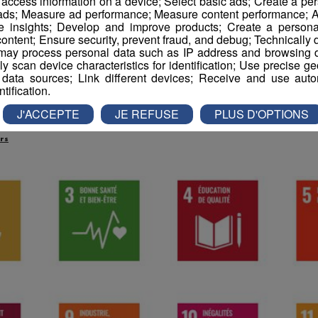
r access information on a device; Select basic ads; Create a per
 ads; Measure ad performance; Measure content performance; A
e insights; Develop and improve products; Create a personali
Le guide des ODD
ontent; Ensure security, prevent fraud, and debug; Technically d
ay process personal data such as IP address and browsing da
vely scan device characteristics for identification; Use precise g
 data sources; Link different devices; Receive and use autom
ntification.
-
25 septembre 2023 à 12h14
-
Mis à jour le 6 février 2024 à 17h39
J'ACCEPTE
JE REFUSE
PLUS D'OPTIONS
rs