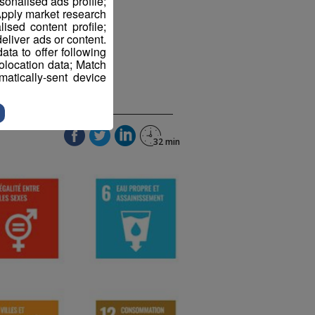
sonalised ads profile;
pply market research
sed content profile;
eliver ads or content.
ta to offer following
eolocation data; Match
atically-sent device