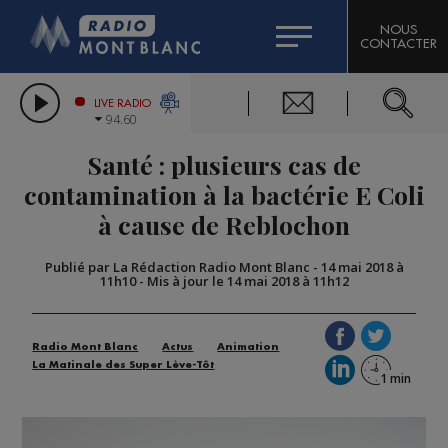
HOROSCOPE
CITIZEN MACHINERY
NOUS
CONTACTER
COMPAGNIE DU MONT-BLANC
LES CHRONIQUES DE L'EXPERT
GRAND MASSIF DOMAINES SKIABLES
LIVE RADIO
94.60
BORINI
Santé : plusieurs cas de
BIGARD
contamination à la bactérie E Coli
à cause de Reblochon
Publié par La Rédaction Radio Mont Blanc
-
14 mai 2018 à
11h10
-
Mis à jour le 14 mai 2018 à 11h12
Radio Mont Blanc
Actus
Animation
La Matinale des Super Lève-Tôt