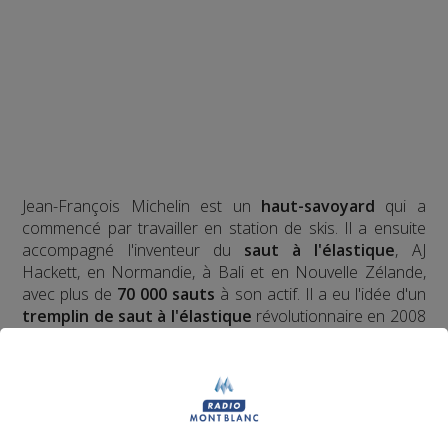
Jean-François Michelin est un
haut-savoyard
qui a
commencé par travailler en station de skis. Il a ensuite
accompagné l'inventeur du
saut à l'élastique
, AJ
Hackett, en Normandie, à Bali et en Nouvelle Zélande,
avec plus de
70 000 sauts
à son actif. Il a eu l'idée d'un
tremplin de saut à l'élastique
révolutionnaire en 2008
et a créé le
Bun J Ride
en 2009.
Bun J
Quoi ?
Le nom
Bun J Ride
est inspiré de la prononciation
anglaise du
saut à l'élastique
("bungee" ou "bungy")