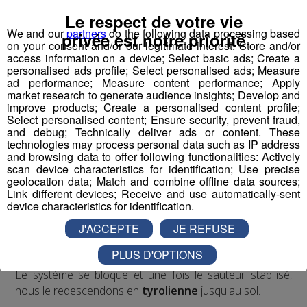
auquel s'ajoute le "ride" du mouvement et de la liberté,
avec au milieu le "J" de Jeff, son inventeur.
Le respect de votre vie
We and our
partners
do the following data processing based
privée est notre priorité
on your consent and/or our legitimate interest: Store and/or
Écoutez l'interview de son créateur ⬇
access information on a device; Select basic ads; Create a
personalised ads profile; Select personalised ads; Measure
ad performance; Measure content performance; Apply
mp3
market research to generate audience insights; Develop and
improve products; Create a personalised content profile;
Select personalised content; Ensure security, prevent fraud,
and debug; Technically deliver ads or content. These
Vous l'avez compris, le
Bun J Ride
combine les
technologies may process personal data such as IP address
techniques du
saut de tremplin
, du
saut à l'élastique
and browsing data to offer following functionalities: Actively
et de la
tyrolienne
. Le sauteur est équipé à la taille d'un
scan device characteristics for identification; Use precise
geolocation data; Match and combine offline data sources;
harnais relié, de chaque côté, à deux
élastiques
Link different devices; Receive and use automatically-sent
mobiles
. Placé en haut du
tremplin
sur l'accessoire
device characteristics for identification.
d'envol de son choix, le sauteur effectue une prise d'élan
J'ACCEPTE
JE REFUSE
d'environ 30 mètres qui débouche sur un vide de 40
mètres. Le saut s'effectue retenu par les deux
PLUS D'OPTIONS
élastiques
qui accompagnent la trajectoire du sauteur.
Le système se bloque et une fois le sauteur stabilisé,
nous le redescendons en
tyrolienne
jusqu'au sol.