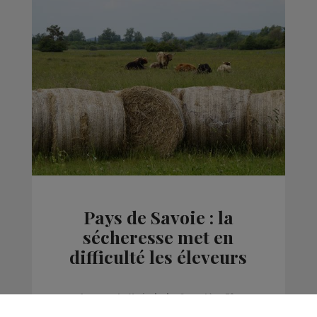
Pays de Savoie : la
sécheresse met en
difficulté les éleveurs
Actus
La Matinale des Super Lève-Tôt