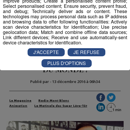
improve products; Create a personalised content profile;
Partager sur Facebook
Select personalised content; Ensure security, prevent fraud,
and debug; Technically deliver ads or content. These
technologies may process personal data such as IP address
and browsing data to offer following functionalities: Actively
scan device characteristics for identification; Use precise
Partager sur Twitter
geolocation data; Match and combine offline data sources;
Link different devices; Receive and use automatically-sent
device characteristics for identification.
J'ACCEPTE
JE REFUSE
40 ANS D'ENGAGEMENT AUTOUR
PLUS D'OPTIONS
DU MONDE !
Publié par
-
13 décembre 2016 à 06h34
Le Magazine
Radio Mont Blanc
Animation
La Matinale des Super Lève-Tôt