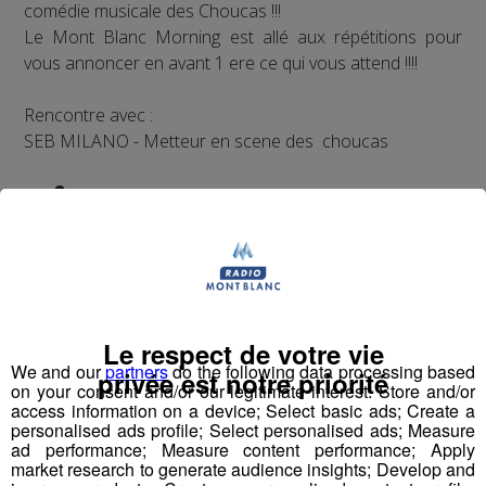
comédie musicale des Choucas !!!
Le Mont Blanc Morning est allé aux répétitions pour
vous annoncer en avant 1 ere ce qui vous attend !!!!
Rencontre avec :
SEB MILANO - Metteur en scene des choucas
mp3
mp3
JESSE - Chanteuse leader depuis 5 ans dans le groupe
des Choucas
Le respect de votre vie
CHRIS - Le boss des Choucas
We and our
partners
do the following data processing based
privée est notre priorité
on your consent and/or our legitimate interest: Store and/or
access information on a device; Select basic ads; Create a
personalised ads profile; Select personalised ads; Measure
ad performance; Measure content performance; Apply
market research to generate audience insights; Develop and