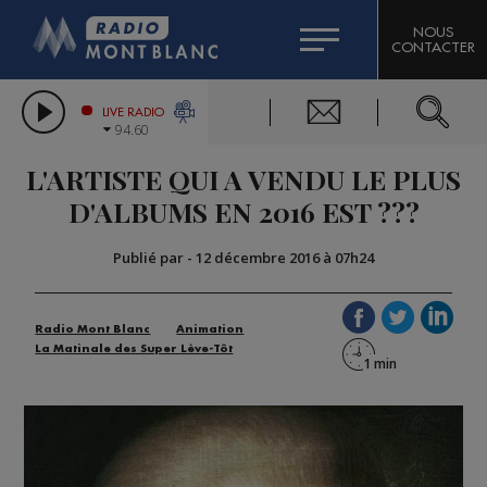
HOROSCOPE
CITIZEN MACHINERY
NOUS
CONTACTER
COMPAGNIE DU MONT-BLANC
LES CHRONIQUES DE L'EXPERT
GRAND MASSIF DOMAINES SKIABLES
LIVE RADIO
94.60
BORINI
L'ARTISTE QUI A VENDU LE PLUS
BIGARD
D'ALBUMS EN 2016 EST ???
Publié par
-
12 décembre 2016 à 07h24
Radio Mont Blanc
Animation
La Matinale des Super Lève-Tôt