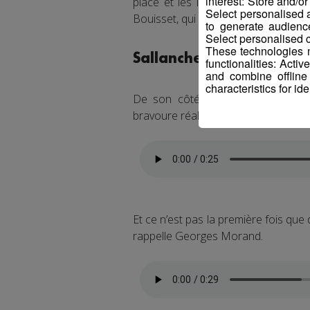
interest: Store and/o
place et les investigations sont e
Select personalised
Bouisset, qui ne peut partager davan
to generate audienc
Select personalised c
These technologies m
Sallanches, fief de héros
functionalities: Acti
and combine offline
characteristics for ide
De son côté, le maire de Sallanc
bravoure réalisée lundi par son river
Et ce n’est pas la première fois q
rappelle Georges Morand.