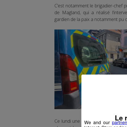
C’est notamment le brigadier-chef pr
de Magland, qui a réalisé l’interve
gardien de la paix a notamment pu 
Le 
Ce lundi une équipe de l’identifica
We and our
partner