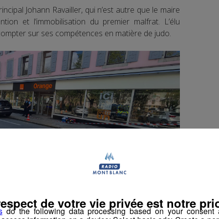
incipal Johann Ravailler, qui n’est autre que le maire
ntion et l’immobilisation du premier malfrat. L’élu
compter sur ses compétences en matière de judo.
respect de votre vie privée est notre prio
tion criminelle de la gendarmerie a été dépêchée sur
s
do the following data processing based on your consent a