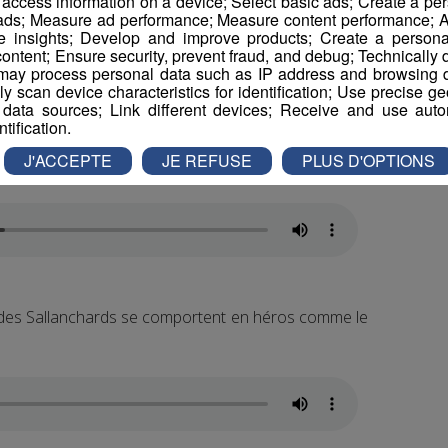
r access information on a device; Select basic ads; Create a per
n cours confirme le procureur de Bonneville Karline
 ads; Measure ad performance; Measure content performance; A
tage d’informations pour l’heure.
e insights; Develop and improve products; Create a personali
ontent; Ensure security, prevent fraud, and debug; Technically d
ay process personal data such as IP address and browsing da
 : la mairie s’en réjouit.
vely scan device characteristics for identification; Use precise g
 data sources; Link different devices; Receive and use autom
ntification.
hes Georges Morand est très fier de l’action de
J'ACCEPTE
JE REFUSE
PLUS D'OPTIONS
ain.
ue des Sallanchards se comportent en héros comme le