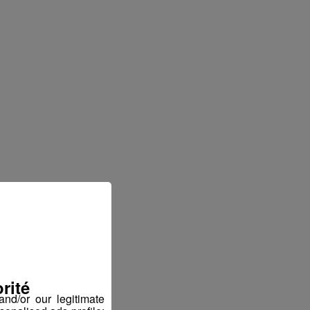
rité
nd/or our legitimate