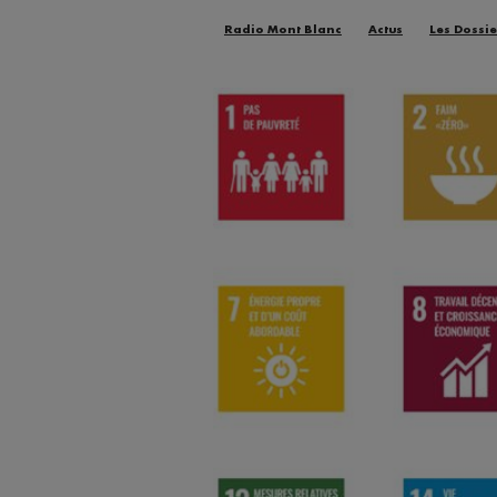
Radio Mont Blanc
Actus
Les Dossie