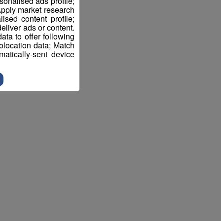
sonalised ads profile;
pply market research
sed content profile;
eliver ads or content.
ta to offer following
eolocation data; Match
atically-sent device