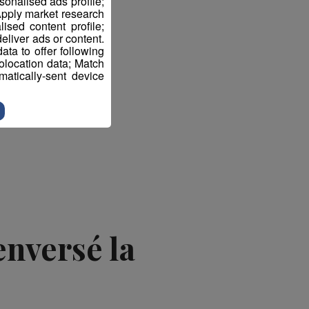
sonalised ads profile;
pply market research
sed content profile;
eliver ads or content.
ta to offer following
eolocation data; Match
atically-sent device
enversé la