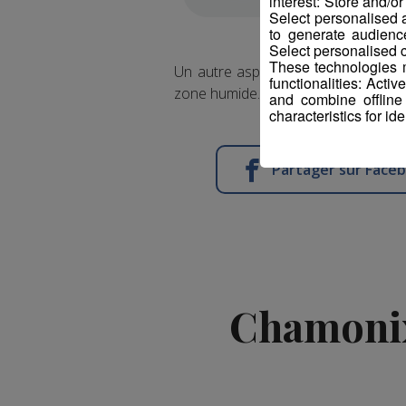
interest: Store and/o
Select personalised
to generate audienc
Select personalised c
These technologies m
Un autre aspect a plombé ce projet 
functionalities: Acti
zone humide.
Plusieurs recours avai
and combine offline
characteristics for ide
Partager sur Face
Chamonix 