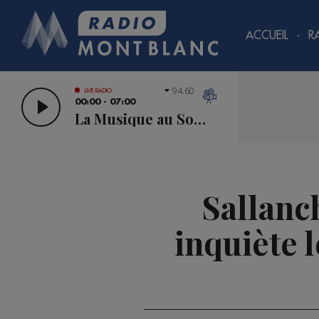
ACCUEIL
R
94.60
LIVE RADIO
00:00 - 07:00
La Musique au Sommet
Sallanch
inquiète 