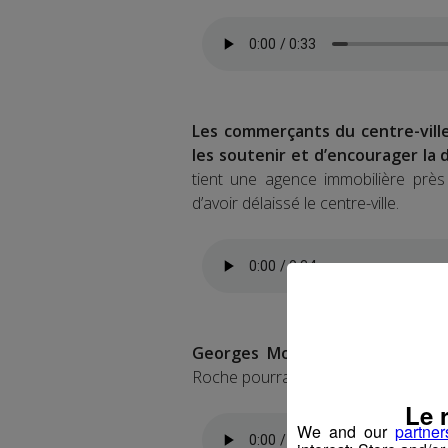
Les commerçants du centre-vill
les soutenir et d’encourager la d
tient une agence immobilière près 
d’avoir délaissé le centre-ville.
Georges Morand leur répond :
Roche pourra, au contraire, attirer 
Le 
We and our
partner