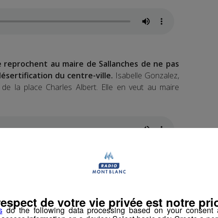
e reprochent au maire de Sallanches de ne pas
ésertification du centre-ville.
Isabelle Gonzalez,
de la place Charles Albert. Elle en veut au maire
 leur ennemi numéro 1 reste internet.
Et l’Ile
des nouveaux clients.
respect de votre vie privée est notre prio
s
do the following data processing based on your consent a