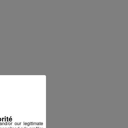
rité
nd/or our legitimate