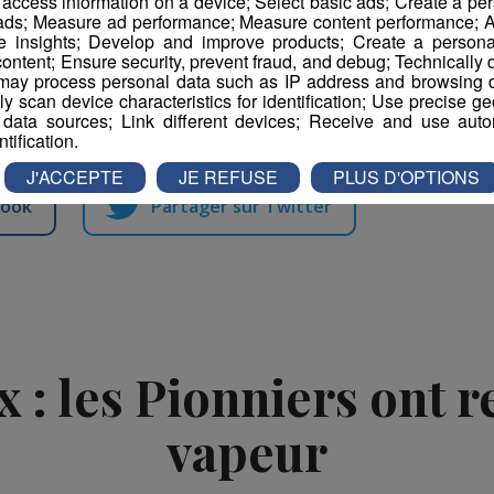
r access information on a device; Select basic ads; Create a per
 ads; Measure ad performance; Measure content performance; A
e insights; Develop and improve products; Create a personali
ontent; Ensure security, prevent fraud, and debug; Technically d
ay process personal data such as IP address and browsing da
: la construction de l'Ile Roche s'est faite sur une
vely scan device characteristics for identification; Use precise g
ent été déposés par des militants écologistes.
 data sources; Link different devices; Receive and use autom
ntification.
J'ACCEPTE
JE REFUSE
PLUS D'OPTIONS
book
Partager sur Twitter
: les Pionniers ont r
vapeur