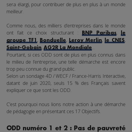
sera élargi, pour contribuer de plus en plus à un monde
meilleur.
Comme nous, des milliers d’entreprises dans le monde
ont fait ce choix structurant :
,
BNP Paribas
le
,
,
,
,
groupe TF1
Bonduelle
Leroy Merlin
le CNES
,
...
Saint-Gobain
AG2R La Mondiale
Pourtant, si ces ODD sont de plus en plus connus dans
le milieu de l’entreprise, une telle démarche est encore
trop peu connue du grand public.
Selon un sondage 4D / WECF / France-Harris Interactive,
datant de juin 2020, seuls 15 % des Français savent
expliquer ce que sont les ODD.
C’est pourquoi nous lions notre action à une démarche
de pédagogie en présentant ces 17 Objectifs.
ODD numéro 1 et 2 : Pas de pauvreté