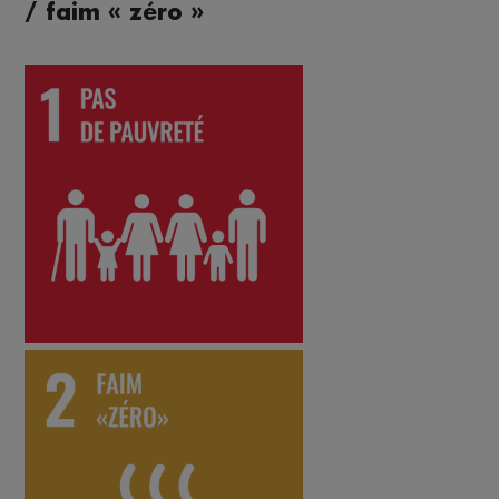
/ faim « zéro »