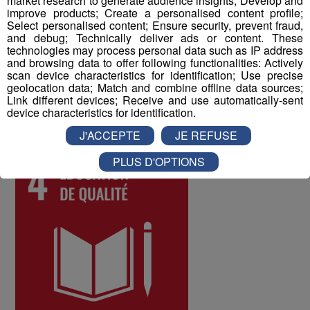
market research to generate audience insights; Develop and
improve products; Create a personalised content profile;
difficultés qui pourraient être rencontrées par les
Select personalised content; Ensure security, prevent fraud,
différents salariés, et d'y remédier. Au mois de juin 2022,
and debug; Technically deliver ads or content. These
les collaborateurs ont donné une note globale de 8 sur
technologies may process personal data such as IP address
and browsing data to offer following functionalities: Actively
10 à la qualité de vie au travail au sein du Groupe Mont
scan device characteristics for identification; Use precise
Blanc Médias.
geolocation data; Match and combine offline data sources;
Link different devices; Receive and use automatically-sent
device characteristics for identification.
ODD numéro 4 : Education de qualité
J'ACCEPTE
JE REFUSE
PLUS D'OPTIONS