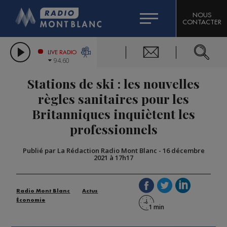
HOROSCOPE
CITIZEN MACHINERY
NOUS
CONTACTER
COMPAGNIE DU MONT-BLANC
LES CHRONIQUES DE L'EXPERT
GRAND MASSIF DOMAINES SKIABLES
LIVE RADIO
94.60
BORINI
Stations de ski : les nouvelles
BIGARD
règles sanitaires pour les
Britanniques inquiètent les
professionnels
Publié par La Rédaction Radio Mont Blanc
-
16 décembre
2021 à 17h17
Radio Mont Blanc
Actus
Économie