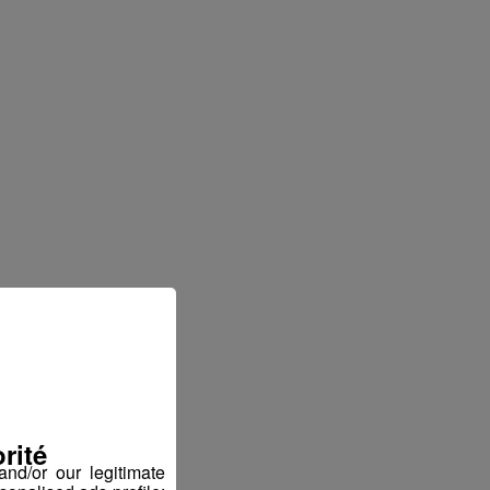
rité
nd/or our legitimate