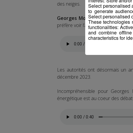
interest: Store and/o
des neiges.
Select personalised
to generate audienc
Select personalised c
Georges Morand, le maire de Sa
These technologies m
préfère voir l’avantage à l’année.
functionalities: Acti
and combine offline
characteristics for ide
Les autorités ont désormais un an
décembre 2023.
Incompréhensible pour Georges 
énergétique est au coeur des débat