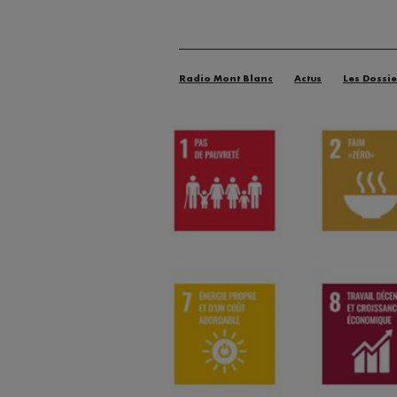
Radio Mont Blanc
Actus
Les Dossie