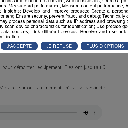
r access information on a device; Select basic ads; Create a per
 ads; Measure ad performance; Measure content performance; A
e insights; Develop and improve products; Create a personali
ontent; Ensure security, prevent fraud, and debug; Technically d
llanches
, est conscient de cette situation. Mais lui
ay process personal data such as IP address and browsing da
vely scan device characteristics for identification; Use precise g
 data sources; Link different devices; Receive and use autom
ntification.
J'ACCEPTE
JE REFUSE
PLUS D'OPTIONS
 pour démonter l'équipement. Elles ont jusqu'au 6
Morand, surtout au moment où la souveraineté
s.