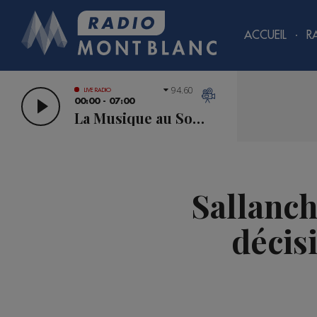
ACCUEIL
R
94.60
LIVE RADIO
00:00 - 07:00
La Musique au Sommet
Sallanch
décisi