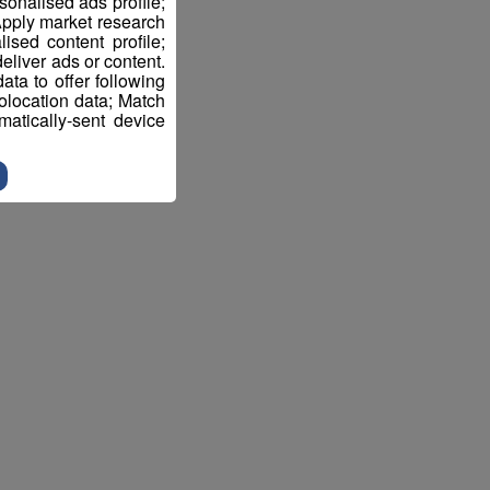
sonalised ads profile;
pply market research
sed content profile;
eliver ads or content.
ta to offer following
eolocation data; Match
atically-sent device