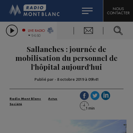
HOROSCOPE
CITIZEN MACHINERY
NOUS
CONTACTER
COMPAGNIE DU MONT-BLANC
LES CHRONIQUES DE L'EXPERT
GRAND MASSIF DOMAINES SKIABLES
LIVE RADIO
94.60
BORINI
Sallanches : journée de
BIGARD
mobilisation du personnel de
l'hôpital aujourd'hui
Publié par
-
8 octobre 2019 à 09h41
Radio Mont Blanc
Actus
Société