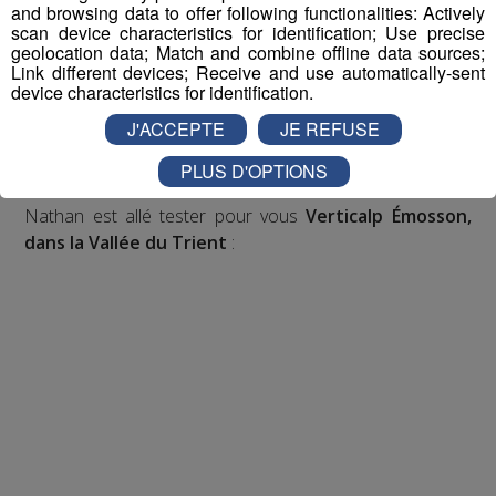
and browsing data to offer following functionalities: Actively
Inscription par téléphone toute la journée pour
scan device characteristics for identification; Use precise
participer aux 2 tirages au sort par jour à 8h45 et 17h45.
geolocation data; Match and combine offline data sources;
Appelez le standard au 04 50 58 24 09
Link different devices; Receive and use automatically-sent
device characteristics for identification.
Pour cette semaine on vous offre vos entrées pour vous
J'ACCEPTE
JE REFUSE
et la personne de votre choix pour
WALIBI RHONE
PLUS D'OPTIONS
ALPES
!
Nathan est allé tester pour vous
Verticalp Émosson,
dans la Vallée du Trient
: