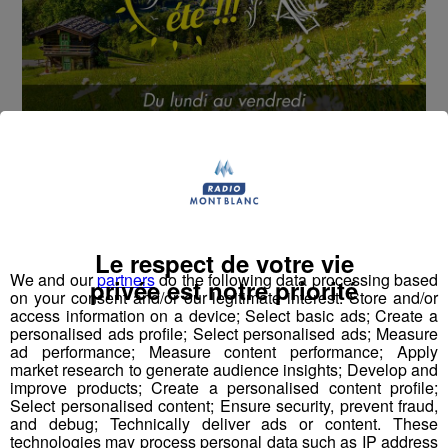
Cet été, Radio Mont Blanc s'occupe de toutes vos
sorties en famille, avec le grand jeu des vacances :
Déstination été !
Deux rendez-vous par jour, à 8h45 et 17h45 sur
Le respect de votre vie
Radio Mont Blanc !
We and our
partners
do the following data processing based
privée est notre priorité
on your consent and/or our legitimate interest: Store and/or
access information on a device; Select basic ads; Create a
Déstination été ! Une question...une destination !
personalised ads profile; Select personalised ads; Measure
ad performance; Measure content performance; Apply
Nous vous poserons une question, a vous de faire le
market research to generate audience insights; Develop and
improve products; Create a personalised content profile;
bon choix entre les 3 réponses pour repartir avec vos
Select personalised content; Ensure security, prevent fraud,
entrées pour un maximum d'activités dans la région !
and debug; Technically deliver ads or content. These
technologies may process personal data such as IP address