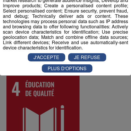
market research to generate audience insights; Develop and
Enfin, un questionnaire bien-être envoyé chaque année
improve products; Create a personalised content profile;
à tous les collaborateurs permet d'identifier les
Select personalised content; Ensure security, prevent fraud,
and debug; Technically deliver ads or content. These
difficultés qui pourraient être rencontrées par les
technologies may process personal data such as IP address
différents salariés, et d'y remédier. Au mois de juin 2022,
and browsing data to offer following functionalities: Actively
les collaborateurs ont donné une note globale de 8 sur
scan device characteristics for identification; Use precise
geolocation data; Match and combine offline data sources;
10 à la qualité de vie au travail au sein du Groupe Mont
Link different devices; Receive and use automatically-sent
Blanc Médias.
device characteristics for identification.
J'ACCEPTE
JE REFUSE
ODD numéro 4 : Education de qualité
PLUS D'OPTIONS