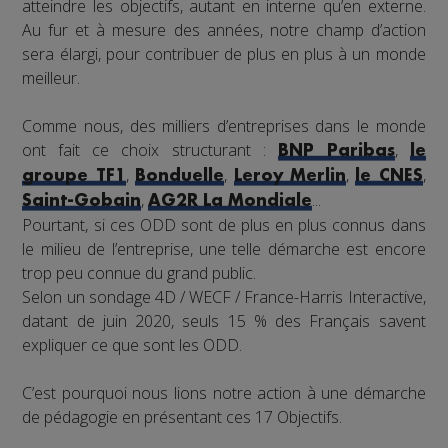
atteindre les objectifs, autant en interne qu’en externe.
Au fur et à mesure des années, notre champ d’action
sera élargi, pour contribuer de plus en plus à un monde
meilleur.
Comme nous, des milliers d’entreprises dans le monde
ont fait ce choix structurant :
,
BNP Paribas
le
,
,
,
,
groupe TF1
Bonduelle
Leroy Merlin
le CNES
,
...
Saint-Gobain
AG2R La Mondiale
Pourtant, si ces ODD sont de plus en plus connus dans
le milieu de l’entreprise, une telle démarche est encore
trop peu connue du grand public.
Selon un sondage 4D / WECF / France-Harris Interactive,
datant de juin 2020, seuls 15 % des Français savent
expliquer ce que sont les ODD.
C’est pourquoi nous lions notre action à une démarche
de pédagogie en présentant ces 17 Objectifs.