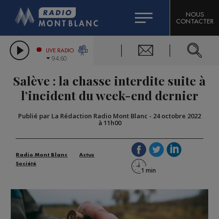
HOROSCOPE
CITIZEN MACHINERY
NOUS
CONTACTER
COMPAGNIE DU MONT-BLANC
LES CHRONIQUES DE L'EXPERT
GRAND MASSIF DOMAINES SKIABLES
LIVE RADIO
94.60
BORINI
Salève : la chasse interdite suite à
BIGARD
l’incident du week-end dernier
Publié par La Rédaction Radio Mont Blanc
-
24 octobre 2022
à 11h00
Radio Mont Blanc
Actus
Société