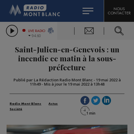
HOROSCOPE
CITIZEN MACHINERY
NOUS
CONTACTER
COMPAGNIE DU MONT-BLANC
LES CHRONIQUES DE L'EXPERT
GRAND MASSIF DOMAINES SKIABLES
LIVE RADIO
94.60
BORINI
Saint-Julien-en-Genevois : un
BIGARD
incendie ce matin à la sous-
préfecture
Publié par La Rédaction Radio Mont Blanc
-
19 mai 2022 à
11h49
-
Mis à jour le 19 mai 2022 à 13h48
Radio Mont Blanc
Actus
Société