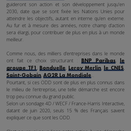
guideront son action et son développement jusqu'en
2030, date que se sont fixée les Nations Unies pour
atteindre les objectifs, autant en interne qu’en externe.
Au fur et à mesure des années, notre champ d’action
sera élargi, pour contribuer de plus en plus à un monde
meilleur.
Comme nous, des milliers d’entreprises dans le monde
ont fait ce choix structurant :
,
BNP Paribas
le
,
,
,
,
groupe TF1
Bonduelle
Leroy Merlin
le CNES
,
...
Saint-Gobain
AG2R La Mondiale
Pourtant, si ces ODD sont de plus en plus connus dans
le milieu de l’entreprise, une telle démarche est encore
trop peu connue du grand public.
Selon un sondage 4D / WECF / France-Harris Interactive,
datant de juin 2020, seuls 15 % des Français savent
expliquer ce que sont les ODD.