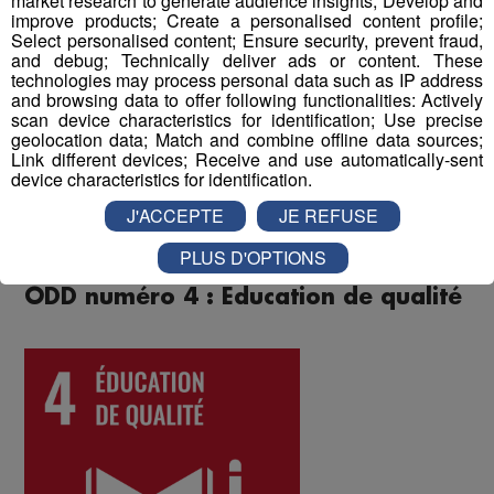
market research to generate audience insights; Develop and
improve products; Create a personalised content profile;
collègues.
Select personalised content; Ensure security, prevent fraud,
and debug; Technically deliver ads or content. These
Enfin, un questionnaire bien-être envoyé chaque année
technologies may process personal data such as IP address
and browsing data to offer following functionalities: Actively
à tous les collaborateurs permet d'identifier les
scan device characteristics for identification; Use precise
difficultés qui pourraient être rencontrées par les
geolocation data; Match and combine offline data sources;
différents salariés, et d'y remédier. Au mois de juin 2022,
Link different devices; Receive and use automatically-sent
device characteristics for identification.
les collaborateurs ont donné une note globale de 8 sur
10 à la qualité de vie au travail au sein du Groupe Mont
J'ACCEPTE
JE REFUSE
Blanc Médias.
PLUS D'OPTIONS
ODD numéro 4 : Education de qualité