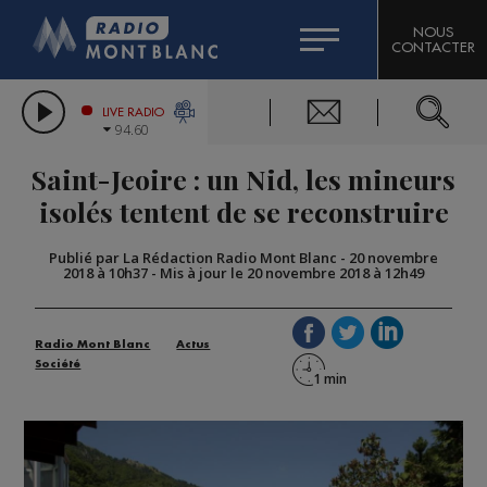
HOROSCOPE
CITIZEN MACHINERY
NOUS
CONTACTER
COMPAGNIE DU MONT-BLANC
LES CHRONIQUES DE L'EXPERT
GRAND MASSIF DOMAINES SKIABLES
LIVE RADIO
94.60
BORINI
Saint-Jeoire : un Nid, les mineurs
BIGARD
isolés tentent de se reconstruire
Publié par La Rédaction Radio Mont Blanc
-
20 novembre
2018 à 10h37
-
Mis à jour le 20 novembre 2018 à 12h49
Radio Mont Blanc
Actus
Société