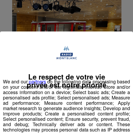
Le respect de votre vie
We and our
partners
do the following data processing based
privée est notre priorité
on your consent and/or our legitimate interest: Store and/or
access information on a device; Select basic ads; Create a
personalised ads profile; Select personalised ads; Measure
ad performance; Measure content performance; Apply
market research to generate audience insights; Develop and
improve products; Create a personalised content profile;
Select personalised content; Ensure security, prevent fraud,
and debug; Technically deliver ads or content. These
technologies may process personal data such as IP address