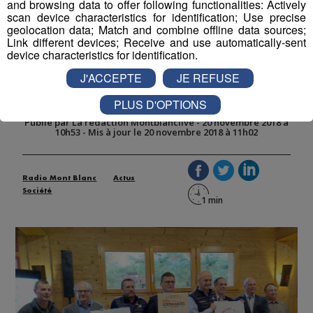
and browsing data to offer following functionalities: Actively
scan device characteristics for identification; Use precise
geolocation data; Match and combine offline data sources;
Link different devices; Receive and use automatically-sent
Pays de Savoie : une nouvelle
device characteristics for identification.
marque pour promouvoir les
J'ACCEPTE
JE REFUSE
produits locaux
PLUS D'OPTIONS
Publié par La rédaction Montblanclive
-
20 novembre 2018 à
10h53
-
Mis à jour le 20 novembre 2018 à 11h02
Radio Mont Blanc
Actus
Société