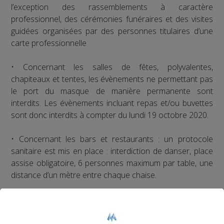
l’exception des rassemblements à caractère
professionnel, des cérémonies funéraires et des visites
guidées organisées par des personnes titulaires d’une
carte professionnelle
• Concernant les salles de fêtes, polyvalentes,
chapiteaux et tentes, les évènements ne permettant pas
le port du masque de manière permanente sont
interdits. Les évènements incluant repas et/ou buvettes
sont donc interdits à compter du lundi 19 octobre 2020.
• Concernant les bars et restaurants : un protocole
sanitaire est mis en place : interdiction de danser, place
assise obligatoire, 6 personnes maximum par table, une
distance d’un mètre entre chaque chaise.
• Concernant les commerces, musées, parcs d’attraction
: une jauge maximale par densité (4m² par personne) est
obligatoire et fixée par les établissements concernés.