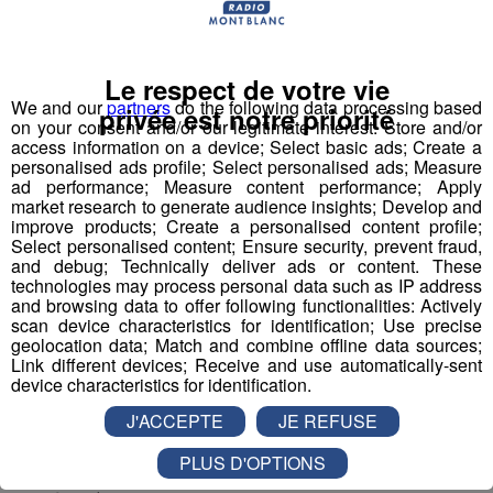
• Concernant les cinémas, théâtres, lieux de culte,
casinos et salles de jeu : les restrictions appliquées
Le respect de votre vie
concernent le port du masque obligatoire, l’utilisation
We and our
partners
do the following data processing based
privée est notre priorité
on your consent and/or our legitimate interest: Store and/or
d’un siège sur deux et les groupes sont limités à 6
access information on a device; Select basic ads; Create a
personnes maximum .
personalised ads profile; Select personalised ads; Measure
ad performance; Measure content performance; Apply
market research to generate audience insights; Develop and
• Concernant les salles de sport et gymnases : ces
improve products; Create a personalised content profile;
espaces sont pour le moment ouverts avec strict
Select personalised content; Ensure security, prevent fraud,
respect du protocole sanitaire
and debug; Technically deliver ads or content. These
technologies may process personal data such as IP address
and browsing data to offer following functionalities: Actively
scan device characteristics for identification; Use precise
En Savoie :
geolocation data; Match and combine offline data sources;
Link different devices; Receive and use automatically-sent
device characteristics for identification.
Port du masque étendu dans les centre-villes de
Chambéry, Aix-les-Bains et Albertville
J'ACCEPTE
JE REFUSE
PLUS D'OPTIONS
La limite dans les salles de spectacle et salles de sport