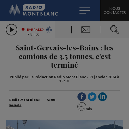
HOROSCOPE
CITIZEN MACHINERY
NOUS
CONTACTER
COMPAGNIE DU MONT-BLANC
LES CHRONIQUES DE L'EXPERT
GRAND MASSIF DOMAINES SKIABLES
LIVE RADIO
94.60
BORINI
Saint-Gervais-les-Bains : les
BIGARD
camions de 3.5 tonnes, c’est
terminé
Publié par La Rédaction Radio Mont Blanc
-
31 janvier 2024 à
13h31
Radio Mont Blanc
Actus
Société