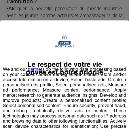
L’ambition ?
FAB
riquer la nouvelle perception du monde industriel
avec les jeunes comme acteurs et ambassadeurs de la
filière.
La méthode ?
Vulgariser l’industrie en la rendant ludique
avec le
prétexte du robot : de la fabrication d’un robot par des
Le respect de votre vie
collégiens et lycéens sur plusieurs mois à leur
We and our
partners
do the following data processing based
privée est notre priorité
participation à une compétition apprenante de robots le
on your consent and/or our legitimate interest: Store and/or
"First Tech Challenge" en points d’orgue, avec leur robot
access information on a device; Select basic ads; Create a
personalised ads profile; Select personalised ads; Measure
fabriqué.
ad performance; Measure content performance; Apply
market research to generate audience insights; Develop and
Les jeunes des établissements scolaires doivent
improve products; Create a personalised content profile;
Select personalised content; Ensure security, prevent fraud,
fabriquer un robot à partir d'un kit de pièces détachées
and debug; Technically deliver ads or content. These
fourni par l'association organisatrice la compétition
technologies may process personal data such as IP address
"Robotique First France". Dans le cadre de TOP FAB, le
and browsing data to offer following functionalities: Actively
scan device characteristics for identification; Use precise
Groupe Mont Blanc Médias fait appel à
4