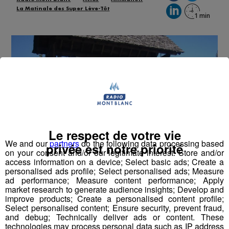
La Matinale des Super Lève-Tôt
Le respect de votre vie
We and our
partners
do the following data processing based
privée est notre priorité
on your consent and/or our legitimate interest: Store and/or
access information on a device; Select basic ads; Create a
personalised ads profile; Select personalised ads; Measure
ad performance; Measure content performance; Apply
market research to generate audience insights; Develop and
Les vacanciers du
camping municipal de Samoëns
ont
improve products; Create a personalised content profile;
Select personalised content; Ensure security, prevent fraud,
passé une nuit de samedi à dimanche agitée.
and debug; Technically deliver ads or content. These
technologies may process personal data such as IP address