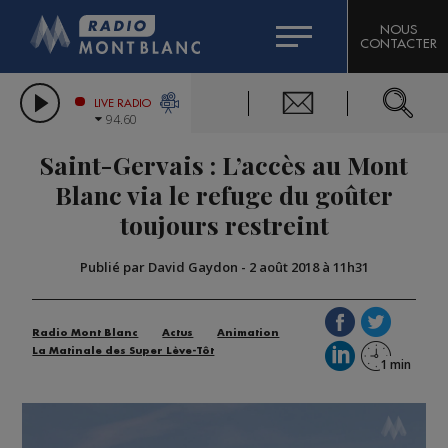
HOROSCOPE
CITIZEN MACHINERY
NOUS
CONTACTER
COMPAGNIE DU MONT-BLANC
LES CHRONIQUES DE L'EXPERT
GRAND MASSIF DOMAINES SKIABLES
LIVE RADIO
94.60
BORINI
Saint-Gervais : L’accès au Mont
BIGARD
Blanc via le refuge du goûter
toujours restreint
Publié par David Gaydon
-
2 août 2018 à 11h31
Radio Mont Blanc
Actus
Animation
La Matinale des Super Lève-Tôt