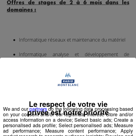
Offres de stages de 2 à 6 mois dans les
domaines :
Informatique réseaux et maintenance du matériel
Informatique analyse et développement de
programme
Merci de faire parvenir les candidatures sur
l’adresse mail :
candidature@bontaz.com
Le respect de votre vie
We and our
partners
do the following data processing based
privée est notre priorité
on your consent and/or our legitimate interest: Store and/or
access information on a device; Select basic ads; Create a
74EMPLOI recrute
personalised ads profile; Select personalised ads; Measure
ad performance; Measure content performance; Apply