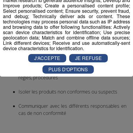
market research to generate audience insights; Develop and
CONTROLEUR QUALITE H/F
improve products; Create a personalised content profile;
Select personalised content; Ensure security, prevent fraud,
Vos missions principales :
and debug; Technically deliver ads or content. These
technologies may process personal data such as IP address
and browsing data to offer following functionalities: Actively
scan device characteristics for identification; Use precise
geolocation data; Match and combine offline data sources;
Link different devices; Receive and use automatically-sent
device characteristics for identification.
Effectuer des relevés de contrôle (aspect /
dimensions…)
J'ACCEPTE
JE REFUSE
PLUS D'OPTIONS
Vérifier la conformité de la fabrication et des
règles, procédures
Isoler les produits non conformes ou suspects
Communiquer avec les différents responsables en
cas de non conformité