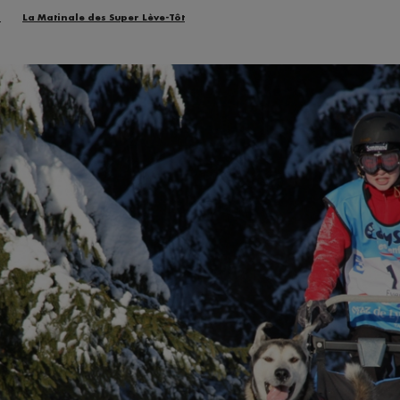
n
La Matinale des Super Lève-Tôt