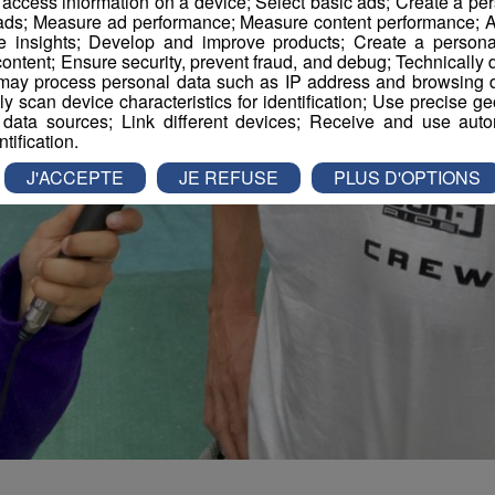
r access information on a device; Select basic ads; Create a per
 ads; Measure ad performance; Measure content performance; A
e insights; Develop and improve products; Create a personali
ontent; Ensure security, prevent fraud, and debug; Technically d
ay process personal data such as IP address and browsing da
vely scan device characteristics for identification; Use precise g
 data sources; Link different devices; Receive and use autom
ntification.
J'ACCEPTE
JE REFUSE
PLUS D'OPTIONS