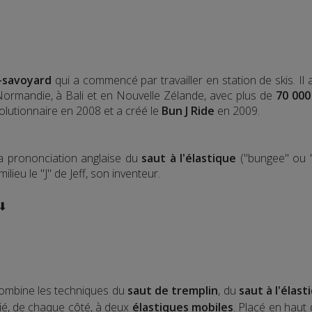
-savoyard
qui a commencé par travailler en station de skis. Il
 Normandie, à Bali et en Nouvelle Zélande, avec plus de
70 000
olutionnaire en 2008 et a créé le
Bun J Ride
en 2009.
la prononciation anglaise du
saut à l'élastique
("bungee" ou "
lieu le "J" de Jeff, son inventeur.
 ⬇
ombine les techniques du
saut de tremplin
, du
saut à l'élast
elié, de chaque côté, à deux
élastiques mobiles
. Placé en haut