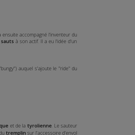
 a ensuite accompagné l'inventeur du
 sauts
à son actif. Il a eu l'idée d'un
bungy") auquel s'ajoute le "ride" du
ique
et de la
tyrolienne
. Le sauteur
 du
tremplin
sur l'accessoire d'envol