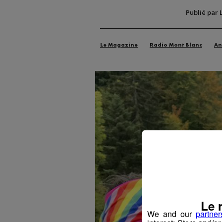
Publié par 
Le Magazine
Radio Mont Blanc
An
Le 
We and our
partner