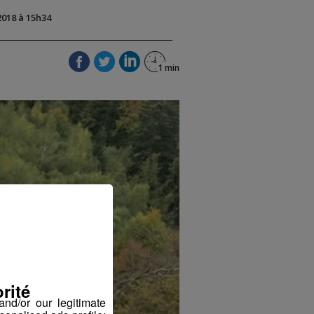
2018 à 15h34
rité
nd/or our legitimate