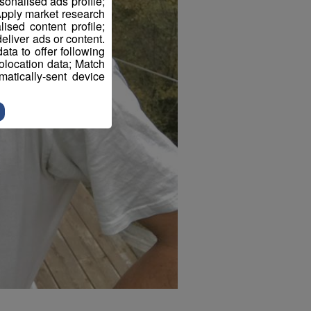
sonalised ads profile;
pply market research
sed content profile;
eliver ads or content.
ta to offer following
eolocation data; Match
atically-sent device