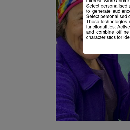
interest: Store and/o
Select personalised
to generate audienc
Select personalised c
These technologies m
functionalities: Acti
and combine offline
characteristics for ide