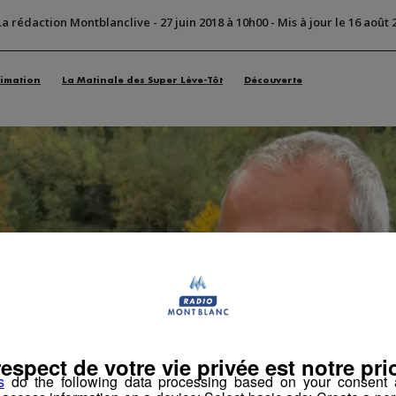
La rédaction Montblanclive
-
27 juin 2018 à 10h00
-
Mis à jour le 16 août 
imation
La Matinale des Super Lève-Tôt
Découverte
respect de votre vie privée est notre prio
s
do the following data processing based on your consent a