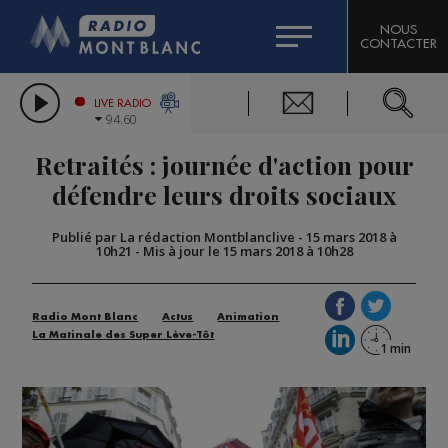
HOROSCOPE
CITIZEN MACHINERY
NOUS
CONTACTER
COMPAGNIE DU MONT-BLANC
LES CHRONIQUES DE L'EXPERT
GRAND MASSIF DOMAINES SKIABLES
LIVE RADIO
94.60
BORINI
Retraités : journée d'action pour
BIGARD
défendre leurs droits sociaux
Publié par La rédaction Montblanclive
-
15 mars 2018 à
10h21
-
Mis à jour le 15 mars 2018 à 10h28
Radio Mont Blanc
Actus
Animation
La Matinale des Super Lève-Tôt