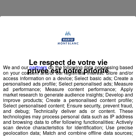
Jean-François Michelin est un
haut-savoyard
qui a
commencé par travailler en station de skis. Il a ensuite
accompagné l'inventeur du
saut à l'élastique
, AJ
Hackett, en Normandie, à Bali et en Nouvelle Zélande,
avec plus de
70 000 sauts
à son actif. Il a eu l'idée d'un
Le respect de votre vie
tremplin de saut à l'élastique
révolutionnaire en 2008
We and our
partners
do the following data processing based
privée est notre priorité
et a créé le
Bun J Ride
en 2009.
on your consent and/or our legitimate interest: Store and/or
access information on a device; Select basic ads; Create a
personalised ads profile; Select personalised ads; Measure
Bun J
Quoi ?
ad performance; Measure content performance; Apply
Le nom
Bun J Ride
est inspiré de la prononciation
market research to generate audience insights; Develop and
anglaise du
saut à l'élastique
("bungee" ou "bungy")
improve products; Create a personalised content profile;
auquel s'ajoute le "ride" du mouvement et de la liberté,
Select personalised content; Ensure security, prevent fraud,
and debug; Technically deliver ads or content. These
avec au milieu le "J" de Jeff, son inventeur.
technologies may process personal data such as IP address
and browsing data to offer following functionalities: Actively
Écoutez l'interview de son créateur ⬇
scan device characteristics for identification; Use precise
geolocation data; Match and combine offline data sources;