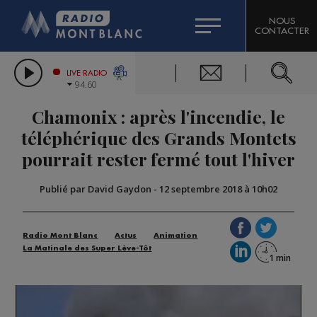
HOROSCOPE
CITIZEN MACHINERY
NOUS
CONTACTER
COMPAGNIE DU MONT-BLANC
LES CHRONIQUES DE L'EXPERT
GRAND MASSIF DOMAINES SKIABLES
LIVE RADIO
94.60
BORINI
Chamonix : après l'incendie, le
BIGARD
téléphérique des Grands Montets
pourrait rester fermé tout l'hiver
Publié par David Gaydon
-
12 septembre 2018 à 10h02
Radio Mont Blanc
Actus
Animation
La Matinale des Super Lève-Tôt