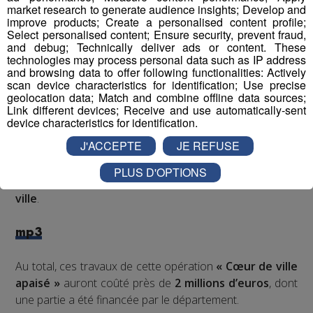
market research to generate audience insights; Develop and
visage du centre-ville.
improve products; Create a personalised content profile;
Select personalised content; Ensure security, prevent fraud,
and debug; Technically deliver ads or content. These
Ils ne sont pas terminés, puisqu'une seconde phase doit
technologies may process personal data such as IP address
commencer au printemps.
and browsing data to offer following functionalities: Actively
scan device characteristics for identification; Use precise
geolocation data; Match and combine offline data sources;
Georges Morand
est le maire de
Sallanches
.
Link different devices; Receive and use automatically-sent
device characteristics for identification.
mp3
J'ACCEPTE
JE REFUSE
Mais le maire veut aller plus loin. Il souhaite qu’à terme,
PLUS D'OPTIONS
les poids lourds soient interdits dans le centre-
ville
.
mp3
Au total, ces travaux de cette opération
« Cœur de ville
apaisé »
auront coûté près de
2 millions d’euros
, dont
une partie a été financée par le département.