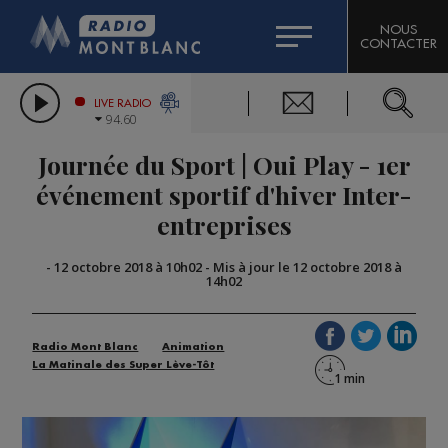
HOROSCOPE
CITIZEN MACHINERY
NOUS
CONTACTER
COMPAGNIE DU MONT-BLANC
LES CHRONIQUES DE L'EXPERT
GRAND MASSIF DOMAINES SKIABLES
LIVE RADIO
94.60
BORINI
Journée du Sport | Oui Play - 1er
BIGARD
événement sportif d'hiver Inter-
entreprises
-
12 octobre 2018 à 10h02
-
Mis à jour le 12 octobre 2018 à
14h02
Radio Mont Blanc
Animation
La Matinale des Super Lève-Tôt