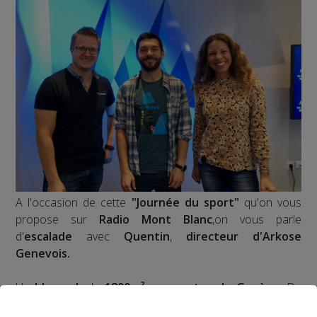
A l'occasion de cette
"Journée du sport"
qu'on vous
propose sur
Radio Mont Blanc
,on vous parle
d'
escalade
avec
Quentin
,
directeur d'Arkose
Genevois.
Un
blocpark
de
1800m² aux portes de Genève
. De
grands espaces lumineux pour découvrir ou redécouvrir