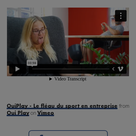
from
OuiPlay - Le fléau du sport en entreprise
on
.
Oui Play
Vimeo