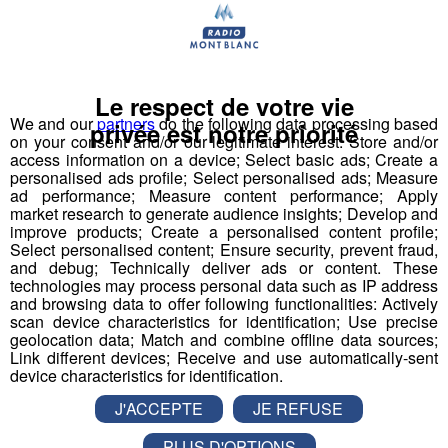
l’escalade de bloc mais pas que....
Blocs d’escalade,
restaurant et bar éthiques, espace sauna, yoga,
zone de chill et « work friendly », exposition
d’artistes
. Un lieu ouvert à tous, enfants et adultes,
Le respect de votre vie
grimpeurs ou non.
We and our
partners
do the following data processing based
privée est notre priorité
on your consent and/or our legitimate interest: Store and/or
Retrouvez l'interview de
Quentin
,
directeur d'Arkose
access information on a device; Select basic ads; Create a
Genevois
, aux côtés de
Tristan & Laura
personalised ads profile; Select personalised ads; Measure
ad performance; Measure content performance; Apply
market research to generate audience insights; Develop and
improve products; Create a personalised content profile;
Select personalised content; Ensure security, prevent fraud,
and debug; Technically deliver ads or content. These
technologies may process personal data such as IP address
and browsing data to offer following functionalities: Actively
scan device characteristics for identification; Use precise
Après l’effort
Arkose Genevois
propose un
geolocation data; Match and combine offline data sources;
restaurant
, avec de bons produits issus de producteur
Link different devices; Receive and use automatically-sent
locaux ! Les explications de Quentin
device characteristics for identification.
J'ACCEPTE
JE REFUSE
PLUS D'OPTIONS