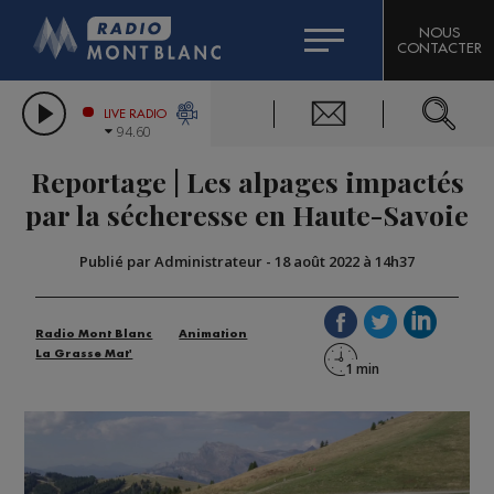
HOROSCOPE
CITIZEN MACHINERY
NOUS
CONTACTER
COMPAGNIE DU MONT-BLANC
LES CHRONIQUES DE L'EXPERT
GRAND MASSIF DOMAINES SKIABLES
LIVE RADIO
94.60
BORINI
Reportage | Les alpages impactés
BIGARD
par la sécheresse en Haute-Savoie
Publié par Administrateur
-
18 août 2022 à 14h37
Radio Mont Blanc
Animation
La Grasse Mat'