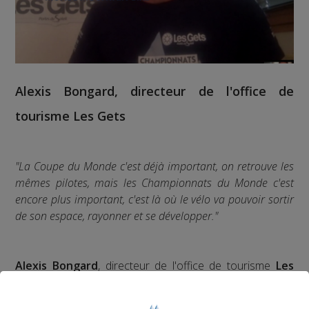
Alexis Bongard
, directeur de l'office de
tourisme
Les Gets
"La Coupe du Monde c'est déjà important, on retrouve les
mêmes pilotes, mais les Championnats du Monde c'est
encore plus important, c'est là où le vélo va pouvoir sortir
de son espace, rayonner et se développer."
Alexis Bongard
, directeur de l'office de tourisme
Les
Gets
, était notre invité à l'occasion des Championnats
du Monde Mountain Bike UCI, un événement