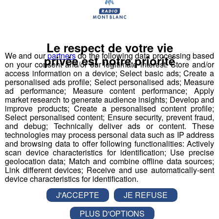
d'envergure internationale qui accueillera 800 athlètes
venant de 55 pays 📆 rendez-vous du 24 au 28 août aux
#Gets 🚵
Le respect de votre vie
We and our
partners
do the following data processing based
privée est notre priorité
on your consent and/or our legitimate interest: Store and/or
access information on a device; Select basic ads; Create a
personalised ads profile; Select personalised ads; Measure
ad performance; Measure content performance; Apply
market research to generate audience insights; Develop and
improve products; Create a personalised content profile;
Select personalised content; Ensure security, prevent fraud,
and debug; Technically deliver ads or content. These
technologies may process personal data such as IP address
and browsing data to offer following functionalities: Actively
scan device characteristics for identification; Use precise
geolocation data; Match and combine offline data sources;
Link different devices; Receive and use automatically-sent
device characteristics for identification.
J'ACCEPTE
JE REFUSE
PLUS D'OPTIONS