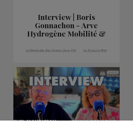
Interview | Boris
Gonnachon - Arve
Hydrogène Mobilité &
Pierre-Jean Bonnefond
- Atawey
La Matinale des Super Lève-Tôt
La Grasse Mat'