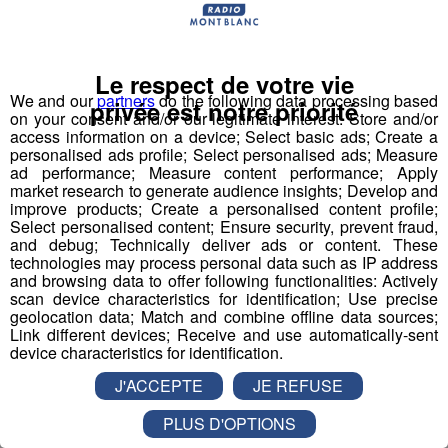
Nous vous poserons une question, a vous de faire le
bon choix entre les 3 réponses pour repartir avec vos
entrées pour un maximum d'activités dans la région !
Le respect de votre vie
We and our
partners
do the following data processing based
Inscription par téléphone toute la journée pour
privée est notre priorité
on your consent and/or our legitimate interest: Store and/or
participer aux 2 tirages au sort par jour à 8h45 et 17h45.
access information on a device; Select basic ads; Create a
Appelez le standard au 04 50 58 24 09
personalised ads profile; Select personalised ads; Measure
ad performance; Measure content performance; Apply
market research to generate audience insights; Develop and
Pour cette semaine on vous offre vos entrées pour vous
improve products; Create a personalised content profile;
et la personne de votre choix pour
WALIBI RHONE
Select personalised content; Ensure security, prevent fraud,
and debug; Technically deliver ads or content. These
ALPES
!
technologies may process personal data such as IP address
and browsing data to offer following functionalities: Actively
Nathan est allé tester pour vous
Verticalp Émosson,
scan device characteristics for identification; Use precise
dans la Vallée du Trient
:
geolocation data; Match and combine offline data sources;
Link different devices; Receive and use automatically-sent
device characteristics for identification.
J'ACCEPTE
JE REFUSE
PLUS D'OPTIONS