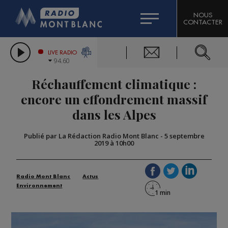
HOROSCOPE
CITIZEN MACHINERY
NOUS
CONTACTER
COMPAGNIE DU MONT-BLANC
LES CHRONIQUES DE L'EXPERT
GRAND MASSIF DOMAINES SKIABLES
LIVE RADIO
94.60
BORINI
Réchauffement climatique :
BIGARD
encore un effondrement massif
dans les Alpes
Publié par La Rédaction Radio Mont Blanc
-
5 septembre
2019 à 10h00
Radio Mont Blanc
Actus
Environnement