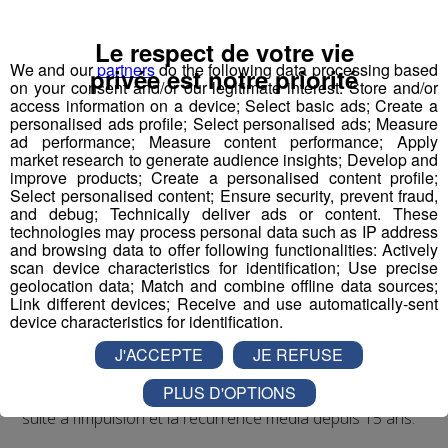
Impulser un nouveau récit médiatique pour
Le respect de votre vie
réconcilier les jeunes et l’industrie
We and our
partners
do the following data processing based
privée est notre priorité
on your consent and/or our legitimate interest: Store and/or
access information on a device; Select basic ads; Create a
personalised ads profile; Select personalised ads; Measure
Pour la 1ère fois dans l’histoire de l’industrie et des
ad performance; Measure content performance; Apply
médias français, nous proposons de porter, créer,
market research to generate audience insights; Develop and
improve products; Create a personalised content profile;
produire, diffuser un programme audiovisuel « mass
Select personalised content; Ensure security, prevent fraud,
média » à l’échelle régionale.
and debug; Technically deliver ads or content. These
technologies may process personal data such as IP address
and browsing data to offer following functionalities: Actively
Top Fab, le 1er programme
scan device characteristics for identification; Use precise
geolocation data; Match and combine offline data sources;
audiovisuel inspirant qui raconte
Link different devices; Receive and use automatically-sent
la fierté industrielle par la jeune
device characteristics for identification.
génération
J'ACCEPTE
JE REFUSE
Dans l’esprit d'un “top chef de l’industrie”, à l’image de la
PLUS D'OPTIONS
nouvelle perception désirable suscitée pour la cuisine
suite à l’impulsion et la récurrence média depuis 15 ans.