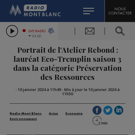
HOROSCOPE
CITIZEN MACHINERY
NOUS
CONTACTER
COMPAGNIE DU MONT-BLANC
LES CHRONIQUES DE L'EXPERT
GRAND MASSIF DOMAINES SKIABLES
LIVE RADIO
94.60
BORINI
Portrait de l'Atelier Rebond :
BIGARD
lauréat Eco-Tremplin saison 3
dans la catégorie Préservation
des Ressources
-
10 janvier 2024 à 11h49
-
Mis à jour le 10 janvier 2024 à
11h50
Radio Mont Blanc
Actus
Économie
Environnement