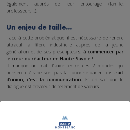
également auprès de leur entourage (famille,
professeurs…).
Un enjeu de taille…
Face à cette problématique, il est nécessaire de rendre
attractif la filière industrielle auprès de la jeune
génération et de ses prescripteurs,
à commencer par
le cœur du réacteur en Haute-Savoie !
Il manque un trait d’union entre ces 2 mondes qui
pensent qu’ils ne sont pas fait pour se parler :
ce trait
d’union, c’est la communication.
Et on sait que le
dialogue est créateur de tellement de valeurs.
Notre proposition de
valeur ?