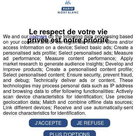
travaillons ardemment pour apporter le meilleur cadre
de vie possible aux résidents de l’établissement. Nous
considérons que les résidents sont notre raison d’être
et que nous devons tout mettre en œuvre pour leur
Le respect de votre vie
assurer le meilleur service possible.
We and our
partners
do the following data processing based
privée est notre priorité
on your consent and/or our legitimate interest: Store and/or
access information on a device; Select basic ads; Create a
Nous appliquons ce principe à tous les niveaux de
personalised ads profile; Select personalised ads; Measure
l’organisation et c’est pourquoi nous recherchons des
ad performance; Measure content performance; Apply
personnalités dynamiques qui sauront réunir tous les
market research to generate audience insights; Develop and
improve products; Create a personalised content profile;
éléments afin que la Maison Notre Dame de Philerme
Select personalised content; Ensure security, prevent fraud,
soit reconnue comme une référence dans
and debug; Technically deliver ads or content. These
l’accompagnement de personnes atteintes de TSA
technologies may process personal data such as IP address
and browsing data to offer following functionalities: Actively
(Troubles du Spectre Autistique).
scan device characteristics for identification; Use precise
geolocation data; Match and combine offline data sources;
La Maison Notre Dame de Philerme recrute plusieurs
Link different devices; Receive and use automatically-sent
device characteristics for identification.
profils :
J'ACCEPTE
JE REFUSE
PLUS D'OPTIONS