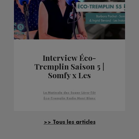
Interview Éco-
Tremplin Saison 5 |
Somfy x Les
InstantàNez
La Matinale des Super Lève-Tôt
Éco-Tremplin Radio Mont Blanc
>> Tous les articles