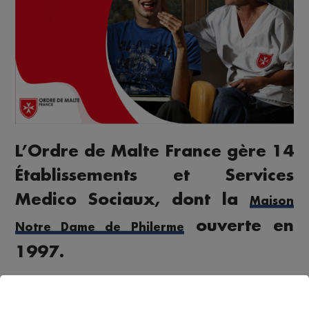
L’Ordre de Malte France gère 14
Établissements et Services
Medico Sociaux, dont la
Maison
ouverte en
Notre Dame de Philerme
1997.
Ici à la Maison Notre Dame de Philerme, qui
accompagne des personnes handicapées, nous