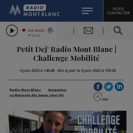
HOROSCOPE
CITIZEN MACHINERY
NOUS
CONTACTER
COMPAGNIE DU MONT-BLANC
LES CHRONIQUES DE L'EXPERT
GRAND MASSIF DOMAINES SKIABLES
LIVE RADIO
94.60
BORINI
Petit Dej' Radio Mont Blanc |
BIGARD
Challenge Mobilité
-
6 juin 2023 à 14h48
-
Mis à jour le 6 juin 2023 à 15h28
Radio Mont Blanc
Animation
La Matinale des Super Lève-Tôt