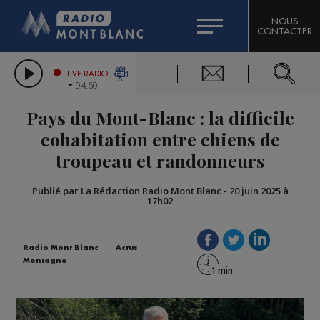
HOROSCOPE
CITIZEN MACHINERY
NOUS
CONTACTER
COMPAGNIE DU MONT-BLANC
LES CHRONIQUES DE L'EXPERT
GRAND MASSIF DOMAINES SKIABLES
LIVE RADIO
94.60
BORINI
Pays du Mont-Blanc : la difficile
BIGARD
cohabitation entre chiens de
troupeau et randonneurs
Publié par La Rédaction Radio Mont Blanc
-
20 juin 2025 à
17h02
Radio Mont Blanc
Actus
Montagne