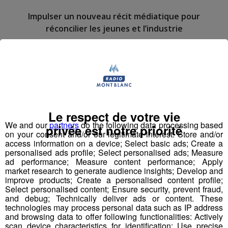
Impulser un nouveau récit médiatique pour
réconcilier les jeunes et l’industrie
Pour la 1ère fois dans l’histoire de l’industrie et des
médias français, nous proposons de porter, créer,
produire, diffuser un programme audiovisuel « mass
média » à l’échelle régionale.
Le respect de votre vie
We and our
partners
do the following data processing based
privée est notre priorité
Top Fab, le 1er programme
on your consent and/or our legitimate interest: Store and/or
access information on a device; Select basic ads; Create a
audiovisuel inspirant qui raconte
personalised ads profile; Select personalised ads; Measure
la fierté industrielle par la jeune
ad performance; Measure content performance; Apply
génération
market research to generate audience insights; Develop and
improve products; Create a personalised content profile;
Dans l’esprit d'un “top chef de l’industrie”, à l’image de la
Select personalised content; Ensure security, prevent fraud,
and debug; Technically deliver ads or content. These
nouvelle perception désirable suscitée pour la cuisine
technologies may process personal data such as IP address
suite à l’impulsion et la récurrence média depuis 15 ans.
and browsing data to offer following functionalities: Actively
scan device characteristics for identification; Use precise