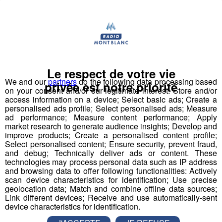
participation à une compétition apprenante de robots le
"First Tech Challenge" en points d’orgue, avec leur robot
fabriqué.
Les jeunes des établissements scolaires doivent
fabriquer un robot à partir d'un kit de pièces détachées
Le respect de votre vie
fourni par l'association organisatrice la compétition
We and our
partners
do the following data processing based
privée est notre priorité
"Robotique First France". Dans le cadre de TOP FAB, le
on your consent and/or our legitimate interest: Store and/or
access information on a device; Select basic ads; Create a
Groupe Mont Blanc Médias fait appel à
4
personalised ads profile; Select personalised ads; Measure
établissements scolaires volontaires
participant au
ad performance; Measure content performance; Apply
challenge en les associant à
4 entreprises
market research to generate audience insights; Develop and
improve products; Create a personalised content profile;
industrielles
d’envergure sur le territoire pour former
Select personalised content; Ensure security, prevent fraud,
des binômes.
and debug; Technically deliver ads or content. These
Pour mener à bien leur projet et tenter de
technologies may process personal data such as IP address
and browsing data to offer following functionalities: Actively
remporter
la compétition nationale à Lyon le 22 mars,
scan device characteristics for identification; Use precise
ils pourront compter sur
le coaching de
geolocation data; Match and combine offline data sources;
l’association,
et reconnue par la French Fab ; mais
Link different devices; Receive and use automatically-sent
device characteristics for identification.
également
l’accompagnement de leurs entreprises
binômes,
présentes en école et en accueillant les