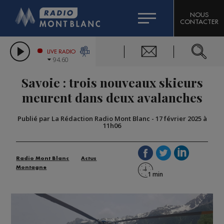
HOROSCOPE
CITIZEN MACHINERY
NOUS
CONTACTER
COMPAGNIE DU MONT-BLANC
LES CHRONIQUES DE L'EXPERT
GRAND MASSIF DOMAINES SKIABLES
LIVE RADIO
94.60
BORINI
Savoie : trois nouveaux skieurs
BIGARD
meurent dans deux avalanches
Publié par La Rédaction Radio Mont Blanc
-
17 février 2025 à
11h06
Radio Mont Blanc
Actus
Montagne