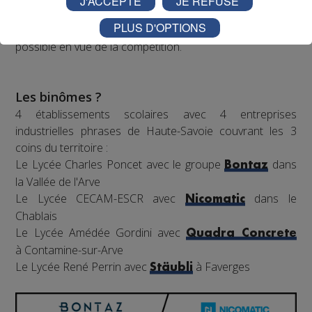
J'ACCEPTE
JE REFUSE
classes pour visites, conseils et fabrication de pièces
PLUS D'OPTIONS
nécessaires pour rendre le robot le plus performant
possible en vue de la compétition.
Les binômes ?
4 établissements scolaires avec 4 entreprises
industrielles phrases de Haute-Savoie couvrant les 3
coins du territoire :
Le Lycée Charles Poncet avec le groupe
dans
Bontaz
la Vallée de l'Arve
Le Lycée CECAM-ESCR avec
dans le
Nicomatic
Chablais
Le Lycée Amédée Gordini avec
Quadra Concrete
à Contamine-sur-Arve
Le Lycée René Perrin avec
à Faverges
Stäubli