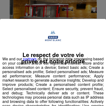
Le respect de votre vie
We and our
partners
do the following data processing based
privée est notre priorité
on your consent and/or our legitimate interest: Store and/or
access information on a device; Select basic ads; Create a
personalised ads profile; Select personalised ads; Measure
ad performance; Measure content performance; Apply
market research to generate audience insights; Develop and
improve products; Create a personalised content profile;
Select personalised content; Ensure security, prevent fraud,
and debug; Technically deliver ads or content. These
technologies may process personal data such as IP address
and browsing data to offer following functionalities: Actively
scan device characteristics for identification; Use precise