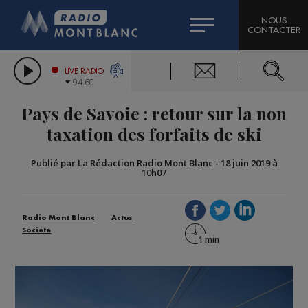
HOROSCOPE
CITIZEN MACHINERY
NOUS
CONTACTER
COMPAGNIE DU MONT-BLANC
LES CHRONIQUES DE L'EXPERT
GRAND MASSIF DOMAINES SKIABLES
LIVE RADIO
94.60
BORINI
Pays de Savoie : retour sur la non
BIGARD
taxation des forfaits de ski
Publié par La Rédaction Radio Mont Blanc
-
18 juin 2019 à
10h07
Radio Mont Blanc
Actus
Société