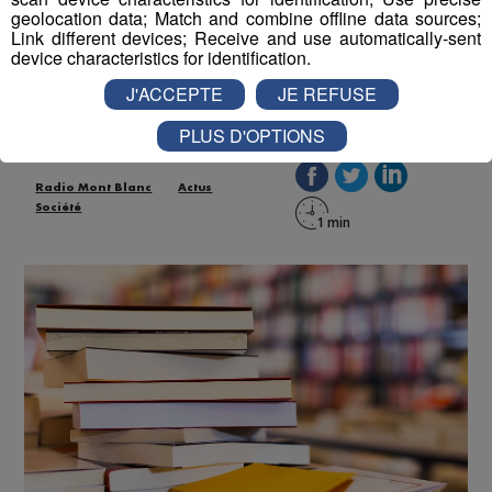
Bac : faible mobilisation des
geolocation data; Match and combine offline data sources;
Link different devices; Receive and use automatically-sent
professeurs grévistes
device characteristics for identification.
J'ACCEPTE
JE REFUSE
Publié par La Rédaction Radio Mont Blanc
-
18 juin 2019 à
10h16
PLUS D'OPTIONS
Radio Mont Blanc
Actus
Société