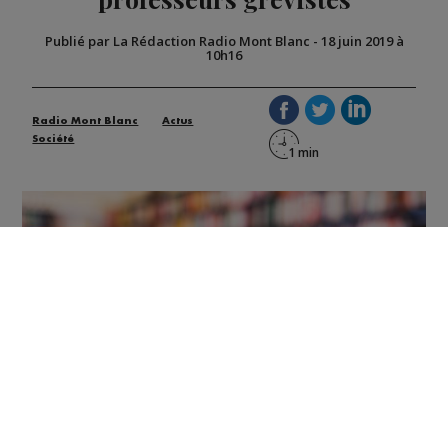
Publié par La Rédaction Radio Mont Blanc
-
18 juin 2019 à
10h16
Radio Mont Blanc
Actus
Société