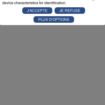
ALPES
!
device characteristics for identification.
J'ACCEPTE
JE REFUSE
Nathan est allé tester pour vous
Verticalp Émosson,
dans la Vallée du Trient
:
PLUS D'OPTIONS