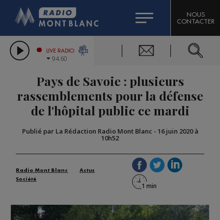
HOROSCOPE
CITIZEN MACHINERY
NOUS
CONTACTER
COMPAGNIE DU MONT-BLANC
LES CHRONIQUES DE L'EXPERT
GRAND MASSIF DOMAINES SKIABLES
LIVE RADIO
94.60
BORINI
Pays de Savoie : plusieurs
BIGARD
rassemblements pour la défense
de l'hôpital public ce mardi
Publié par La Rédaction Radio Mont Blanc
-
16 juin 2020 à
10h52
Radio Mont Blanc
Actus
Société