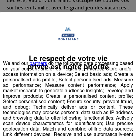
Cet été, Radio Mont Blanc s'occupe de toutes vos
sorties en famille, avec le grand jeu des vacances :
Déstination été !
Deux rendez-vous par jour, à 8h45 et 17h45 sur
Radio Mont Blanc !
Déstination été ! Une question...une destination !
Le respect de votre vie
We and our
partners
do the following data processing based
privée est notre priorité
Nous vous poserons une question, a vous de faire le
on your consent and/or our legitimate interest: Store and/or
bon choix entre les 3 réponses pour repartir avec vos
access information on a device; Select basic ads; Create a
personalised ads profile; Select personalised ads; Measure
entrées pour un maximum d'activités dans la région !
ad performance; Measure content performance; Apply
market research to generate audience insights; Develop and
Inscription par téléphone toute la journée pour
improve products; Create a personalised content profile;
Select personalised content; Ensure security, prevent fraud,
participer aux 2 tirages au sort par jour à 8h45 et 17h45.
and debug; Technically deliver ads or content. These
Appelez le standard au 04 50 58 24 09
technologies may process personal data such as IP address
and browsing data to offer following functionalities: Actively
scan device characteristics for identification; Use precise
Pour cette semaine on vous offre vos entrées pour vous
geolocation data; Match and combine offline data sources;
et la personne de votre choix pour
WALIBI RHONE
Link different devices; Receive and use automatically-sent