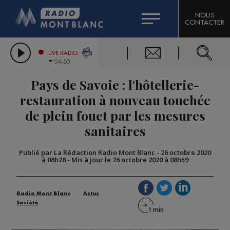
HOROSCOPE
CITIZEN MACHINERY
NOUS
CONTACTER
COMPAGNIE DU MONT-BLANC
LES CHRONIQUES DE L'EXPERT
GRAND MASSIF DOMAINES SKIABLES
LIVE RADIO
94.60
BORINI
Pays de Savoie : l'hôtellerie-
BIGARD
restauration à nouveau touchée
de plein fouet par les mesures
sanitaires
Publié par La Rédaction Radio Mont Blanc
-
26 octobre 2020
à 08h28
-
Mis à jour le 26 octobre 2020 à 08h59
Radio Mont Blanc
Actus
Société