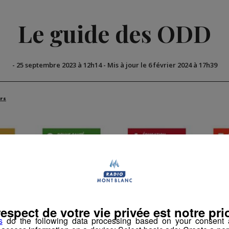
Le guide des ODD
-
25 septembre 2023 à 12h14
-
Mis à jour le 6 février 2024 à 17h39
rs
respect de votre vie privée est notre prio
s
do the following data processing based on your consent a