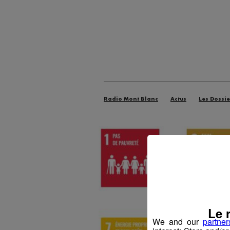
Radio Mont Blanc
Actus
Les Dossie
Le 
We and our
partner