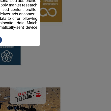
sonalised ads profile;
pply market research
sed content profile;
eliver ads or content.
ta to offer following
eolocation data; Match
atically-sent device