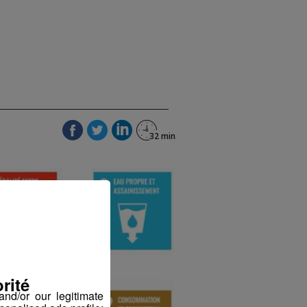
rité
nd/or our legitimate