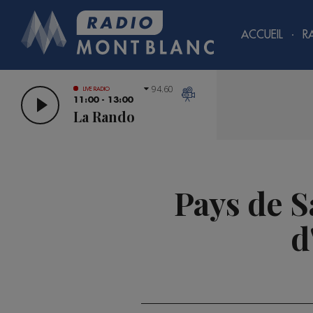
ACCUEIL
R
94.60
LIVE RADIO
11:00 - 13:00
La Rando
Pays de S
d