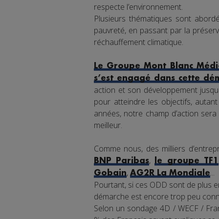
respecte l’environnement.
Plusieurs thématiques sont abordée
pauvreté, en passant par la préserva
réchauffement climatique.
Le Groupe Mont Blanc Média
s’est engagé dans cette dé
action et son développement jusqu'
pour atteindre les objectifs, auta
années, notre champ d’action sera 
meilleur.
Comme nous, des milliers d’entrepr
,
BNP Paribas
le groupe TF1
,
...
Gobain
AG2R La Mondiale
Pourtant, si ces ODD sont de plus en
démarche est encore trop peu connu
Selon un sondage 4D / WECF / Franc