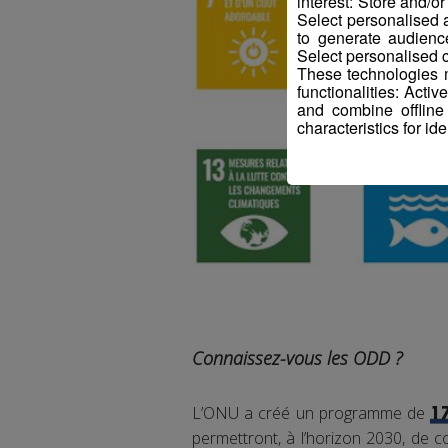
interest: Store and/o
Select personalised
to generate audienc
Select personalised c
These technologies m
functionalities: Acti
and combine offline
characteristics for ide
Connaissez-vous les ODD ?
L’ONU a créé un programme de
1
permettront, à l’horizon 2030, de co