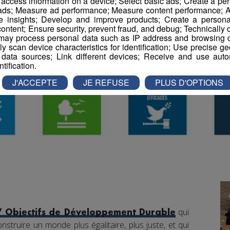
r access information on a device; Select basic ads; Create a per
 ads; Measure ad performance; Measure content performance; A
e insights; Develop and improve products; Create a personali
ontent; Ensure security, prevent fraud, and debug; Technically d
ay process personal data such as IP address and browsing da
vely scan device characteristics for identification; Use precise g
 data sources; Link different devices; Receive and use autom
ntification.
J'ACCEPTE
JE REFUSE
PLUS D'OPTIONS
qui
7 Objectifs de Développement Durable
nstruire un monde plus égalitaire, plus juste, et qui