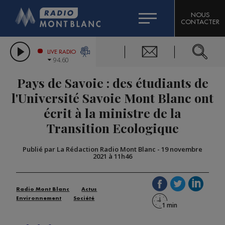
HOROSCOPE
CITIZEN MACHINERY
NOUS
CONTACTER
COMPAGNIE DU MONT-BLANC
LES CHRONIQUES DE L'EXPERT
GRAND MASSIF DOMAINES SKIABLES
LIVE RADIO
94.60
BORINI
Pays de Savoie : des étudiants de
BIGARD
l'Université Savoie Mont Blanc ont
écrit à la ministre de la
Transition Ecologique
Publié par La Rédaction Radio Mont Blanc
-
19 novembre
2021 à 11h46
Radio Mont Blanc
Actus
Environnement
Société