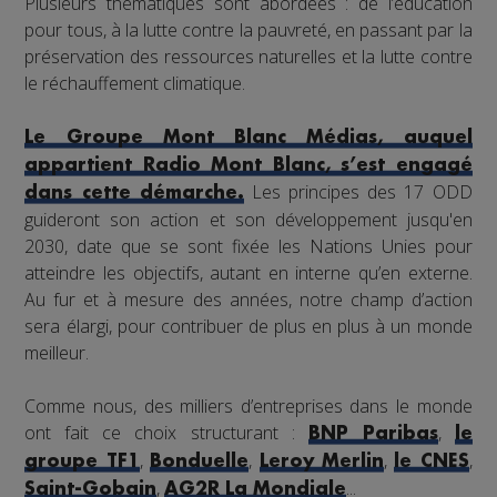
Plusieurs thématiques sont abordées : de l’éducation
pour tous, à la lutte contre la pauvreté, en passant par la
préservation des ressources naturelles et la lutte contre
le réchauffement climatique.
Le Groupe Mont Blanc Médias, auquel
appartient Radio Mont Blanc, s’est engagé
Les principes des 17 ODD
dans cette démarche.
guideront son action et son développement jusqu'en
2030, date que se sont fixée les Nations Unies pour
atteindre les objectifs, autant en interne qu’en externe.
Au fur et à mesure des années, notre champ d’action
sera élargi, pour contribuer de plus en plus à un monde
meilleur.
Comme nous, des milliers d’entreprises dans le monde
ont fait ce choix structurant :
,
BNP Paribas
le
,
,
,
,
groupe TF1
Bonduelle
Leroy Merlin
le CNES
,
...
Saint-Gobain
AG2R La Mondiale