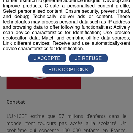
market research to generate audience insights; Develop and
ODD numéro 4 : Education de qualité
improve products; Create a personalised content profile;
Select personalised content; Ensure security, prevent fraud,
and debug; Technically deliver ads or content. These
technologies may process personal data such as IP address
and browsing data to offer following functionalities: Actively
scan device characteristics for identification; Use precise
geolocation data; Match and combine offline data sources;
Link different devices; Receive and use automatically-sent
device characteristics for identification.
J'ACCEPTE
JE REFUSE
PLUS D'OPTIONS
Constat
L’UNICEF estime que 57 millions d’enfants dans le
monde n’ont toujours pas accès à la scolarité. Un
problème qui concerne 100 000 enfants en France,