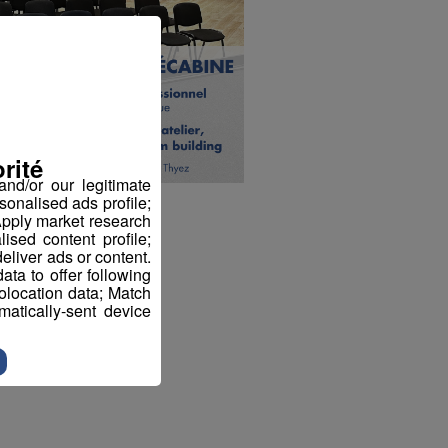
rité
nd/or our legitimate
sonalised ads profile;
pply market research
sed content profile;
eliver ads or content.
ta to offer following
eolocation data; Match
atically-sent device