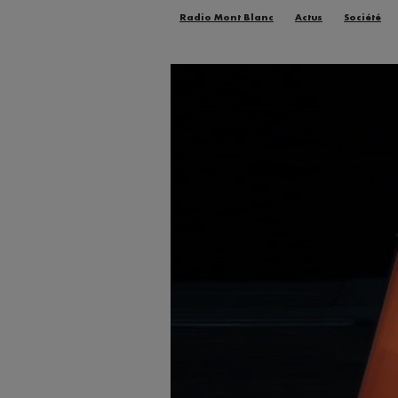
Radio Mont Blanc
Actus
Société