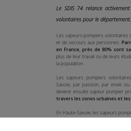
Le SDIS 74 relance activemen
volontaires pour le département.
Les sapeurs-pompiers volontaires so
et de secours aux personnes.
Par
en France, près de 80% sont sa
plus de leur travail ou de leurs étu
la population.
Les sapeurs pompiers volontaire
Savoie, par passion, par envie ou 
devenir ensuite sapeur pompier pr
travers les zones urbaines et les
En Haute-Savoie, les sapeurs pomp
centres de stations en altitude 
au centre d’Arâches-la-Frasse au