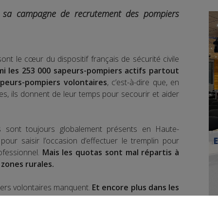
t sa campagne de recrutement des pompiers
nt le cœur du dispositif français de sécurité civile
mi les 253 000 sapeurs-pompiers actifs partout
peurs-pompiers volontaires
, c’est-à-dire que, en
des, ils donnent de leur temps pour secourir et aider
s sont toujours globalement présents en Haute-
pour saisir l’occasion d’effectuer le tremplin pour
ofessionnel.
Mais les quotas sont mal répartis à
 zones rurales.
iers volontaires manquent.
Et encore plus dans les
comme l’explique le Lieutenant Frédéric Huart,
x Carroz.