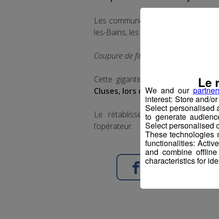
Les communes touchées sont Chamoni
les-Bains, les Houches, les Contami
Coupure de fibre durant des travaux.
Le 
Cette gigantesque panne a été 
We and our
partner
Cluses, lors de travaux réalisés
interest: Store and/o
Select personalised
Le rétablissement du réseau étai
to generate audienc
Select personalised c
l’opérateur.
These technologies m
functionalities: Acti
and combine offline
characteristics for ide
Partager sur Face