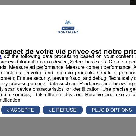
x, Sallanches, Vallorcine, Megève, Saint-Gervais-
nes-Montjoie et Passy.
respect de votre vie privée est notre prio
causée par
une coupure de câble de la fibre à
s
do the following data processing based on your consent a
 au niveau du rond-point du Mont-Blanc.
r access information on a device; Select basic ads; Create a per
 ads; Measure ad performance; Measure content performance; A
t prévu pour 22 heures le jeudi soir indiquait
e insights; Develop and improve products; Create a personali
ontent; Ensure security, prevent fraud, and debug; Technically d
ay process personal data such as IP address and browsing da
vely scan device characteristics for identification; Use precise g
 data sources; Link different devices; Receive and use autom
ntification.
book
Partager sur Twitter
J'ACCEPTE
JE REFUSE
PLUS D'OPTIONS