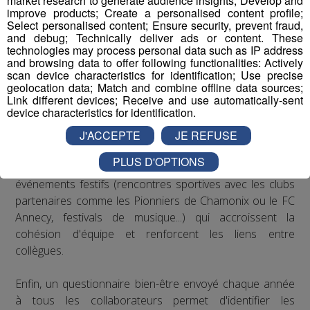
market research to generate audience insights; Develop and
Mont Blanc s’est engagé à respecter les
improve products; Create a personalised content profile;
recommandations de la médecine du travail en matière
Select personalised content; Ensure security, prevent fraud,
de posture sur les postes de travail : des rehausseurs de
and debug; Technically deliver ads or content. These
technologies may process personal data such as IP address
clavier ont été distribués aux salariés qui le souhaitaient.
and browsing data to offer following functionalities: Actively
scan device characteristics for identification; Use precise
Concernant le bien-être au travail, le Groupe Mont Blanc
geolocation data; Match and combine offline data sources;
Link different devices; Receive and use automatically-sent
Médias organise depuis plusieurs années des
device characteristics for identification.
séminaires d’entreprise qui permettent à ses
collaborateurs de partager des moments conviviaux qui
J'ACCEPTE
JE REFUSE
sortent du cadre formel du travail. De plus, il est
PLUS D'OPTIONS
régulièrement proposé aux salariés de participer à des
événements festifs (rencontres sportives avec les clubs
partenaires comme les Pionniers de Chamonix ou le FC
Annecy, festivals de musique...) qui accroissent la
cohésion d'équipe et renforcent les liens entre
collègues.
Enfin, un questionnaire bien-être envoyé chaque année
à tous les collaborateurs permet d'identifier les