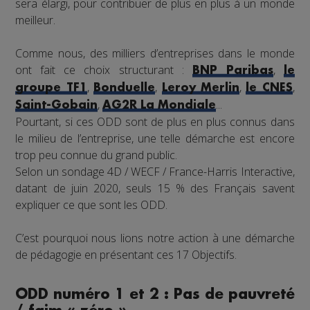
sera élargi, pour contribuer de plus en plus à un monde
meilleur.
Comme nous, des milliers d’entreprises dans le monde
ont fait ce choix structurant :
,
BNP Paribas
le
,
,
,
,
groupe TF1
Bonduelle
Leroy Merlin
le CNES
,
...
Saint-Gobain
AG2R La Mondiale
Pourtant, si ces ODD sont de plus en plus connus dans
le milieu de l’entreprise, une telle démarche est encore
trop peu connue du grand public.
Selon un sondage 4D / WECF / France-Harris Interactive,
datant de juin 2020, seuls 15 % des Français savent
expliquer ce que sont les ODD.
C’est pourquoi nous lions notre action à une démarche
de pédagogie en présentant ces 17 Objectifs.
ODD numéro 1 et 2 : Pas de pauvreté