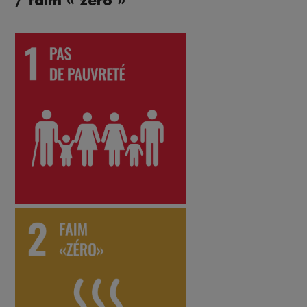
/ faim « zéro »