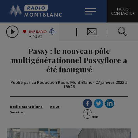
HOROSCOPE
CITIZEN MACHINERY
NOUS
CONTACTER
COMPAGNIE DU MONT-BLANC
LES CHRONIQUES DE L'EXPERT
GRAND MASSIF DOMAINES SKIABLES
LIVE RADIO
94.60
BORINI
Passy : le nouveau pôle
BIGARD
multigénérationnel Passyflore a
été inauguré
Publié par La Rédaction Radio Mont Blanc
-
27 janvier 2022 à
19h26
Radio Mont Blanc
Actus
Société