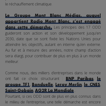
le réchauffement climatique.
Le Groupe Mont Blanc Médias, auquel
appartient Radio Mont Blanc, s’est engagé
Les principes des 17 ODD
dans cette démarche.
guideront son action et son développement jusqu'en
2030, date que se sont fixée les Nations Unies pour
atteindre les objectifs, autant en interne qu’en externe.
Au fur et à mesure des années, notre champ d’action
sera élargi, pour contribuer de plus en plus à un monde
meilleur.
Comme nous, des milliers d’entreprises dans le monde
ont fait ce choix structurant :
,
BNP Paribas
le
,
,
,
,
groupe TF1
Bonduelle
Leroy Merlin
le CNES
,
...
Saint-Gobain
AG2R La Mondiale
Pourtant, si ces ODD sont de plus en plus connus dans
le milieu de l’entreprise, une telle démarche est encore