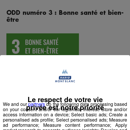
ODD numéro 3 : Bonne santé et bien-
être
Le respect de votre vie
We and our
partners
do the following data processing based
privée est notre priorité
on your consent and/or our legitimate interest: Store and/or
access information on a device; Select basic ads; Create a
Constat
personalised ads profile; Select personalised ads; Measure
ad performance; Measure content performance; Apply