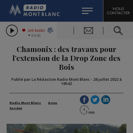
HOROSCOPE
CITIZEN MACHINERY
NOUS
CONTACTER
COMPAGNIE DU MONT-BLANC
LES CHRONIQUES DE L'EXPERT
GRAND MASSIF DOMAINES SKIABLES
LIVE RADIO
94.60
BORINI
Chamonix : des travaux pour
BIGARD
l’extension de la Drop Zone des
Bois
Publié par La Rédaction Radio Mont Blanc
-
28 juillet 2022 à
16h42
Radio Mont Blanc
Actus
Société