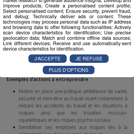
market research to generate audience insights; Develop and
Selon l’Organisation internationale du Travail et
improve products; Create a personalised content profile;
l’Organisation mondiale de la Santé, les accidents de
Select personalised content; Ensure security, prevent fraud,
travail et les maladies professionnelles tuent chaque
and debug; Technically deliver ads or content. These
technologies may process personal data such as IP address
année plus de 2,3 millions de personnes et a un coût
and browsing data to offer following functionalities: Actively
financier important, qui pèse sur toute la société.
scan device characteristics for identification; Use precise
En France, les salariés sont plus sujets au stress que
geolocation data; Match and combine offline data sources;
Link different devices; Receive and use automatically-sent
leurs collègues des autres pays européens. Les troubles
device characteristics for identification.
musculo-squelettiques sont la première cause de
maladies professionnelles, notamment au niveau du
J'ACCEPTE
JE REFUSE
poignet et de la main.
PLUS D'OPTIONS
Exemples d’actions à entreprendre
Mettre en place une politique ambitieuse de santé,
sécurité et bien-être au travail visant notamment à
réduire les accidents du travail et les situations à
risques ainsi que les troubles musculo-
squelettiques et les risques psycho-sociaux
Sensibiliser ses employés aux risques liés à la