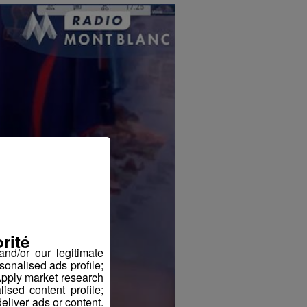
rité
nd/or our legitimate
sonalised ads profile;
pply market research
sed content profile;
eliver ads or content.