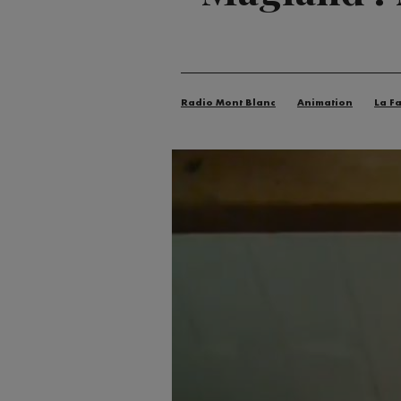
Radio Mont Blanc
Animation
La F