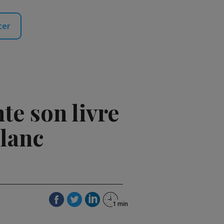
ter
e son livre
Blanc