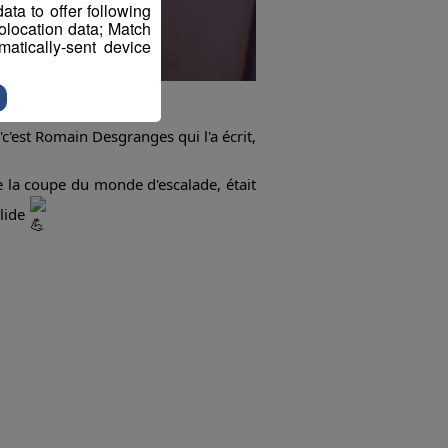
ta to offer following
eolocation data; Match
atically-sent device
'c'est Romain Desgranges qui l'a écrit,
e la coupe du monde d'escalade, était
olide