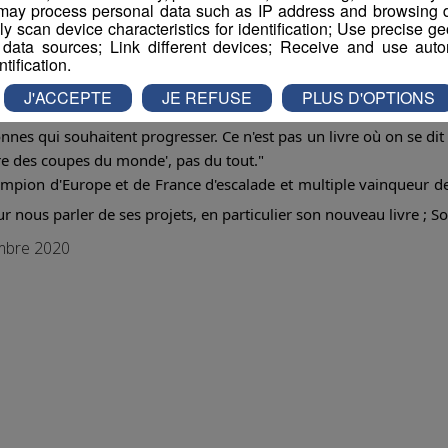
ay process personal data such as IP address and browsing da
vely scan device characteristics for identification; Use precise g
 data sources; Link different devices; Receive and use autom
ntification.
J'ACCEPTE
JE REFUSE
PLUS D'OPTIONS
nnes qui souhaitent progresser. Ce n'est pas un livre où on se dit 
ire des coupes du monde', pas du tout."
ampion d'Europe et de France d'escalade et multiple vainqueur d
r nous parler de ses projets, en particulier son nouveau livre ; S
embre 2020