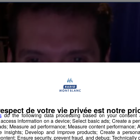
respect de votre vie privée est notre prio
s
do the following data processing based on your consent a
r access information on a device; Select basic ads; Create a per
 ads; Measure ad performance; Measure content performance; A
e insights; Develop and improve products; Create a personali
ontent; Ensure security, prevent fraud, and debug; Technically d