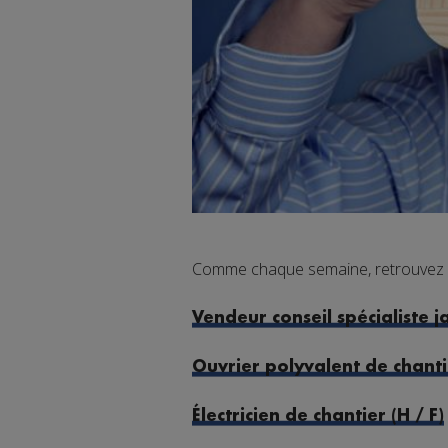
Comme chaque semaine, retrouvez un
Vendeur conseil spécialiste ja
Ouvrier polyvalent de chantie
Électricien de chantier (H / F)