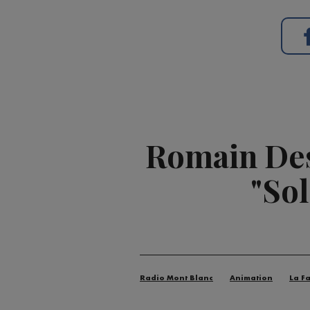
Romain Des
"Sol
Radio Mont Blanc
Animation
La F