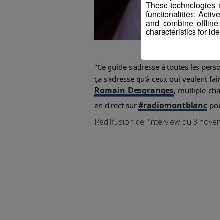
These technologies m
functionalities: Acti
and combine offline
characteristics for ide
"Ce guide s'adresse à toutes les perso
ça s'adresse qu'à ceux qui veulent fa
Romain Desgranges
, multiple ch
#radiomontblanc
en direct sur
pou
Rediffusion de l'interview du 3 nov