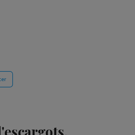
ter
'escargots.