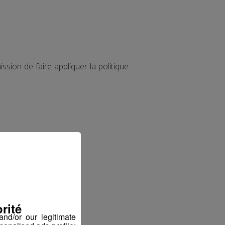
ion de faire appliquer la politique
rité
nd/or our legitimate