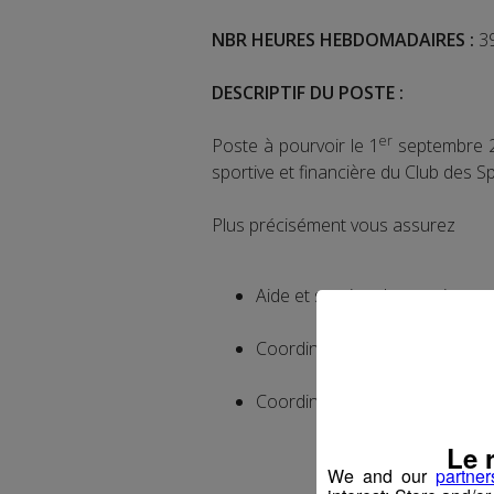
NBR HEURES HEBDOMADAIRES :
39
DESCRIPTIF DU POSTE :
er
Poste à pourvoir le 1
septembre 20
sportive et financière du Club des S
Plus précisément vous assurez
Aide et soutien des sections s
Coordination des manifestatio
Coordination des bénévoles sur
Le 
We and our
partner