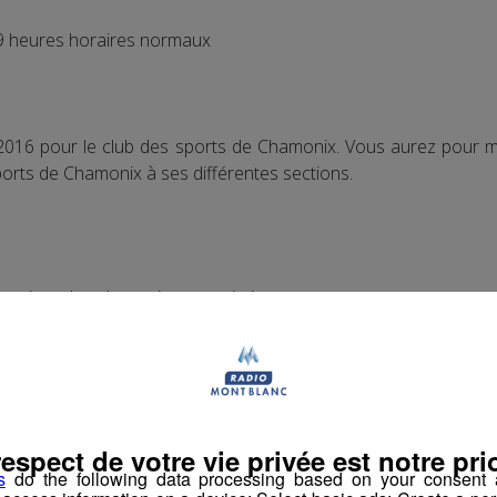
 heures horaires normaux
16 pour le club des sports de Chamonix. Vous aurez pour miss
ports de Chamonix à ses différentes sections.
portives dans leurs vies associatives
ns des sections (logistique, moyens humains, etc)
 les différentes manifestations des sections.
respect de votre vie privée est notre prio
s
do the following data processing based on your consent a