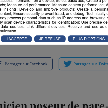
r access information on a device; Select basic ads; Create a per
 ads; Measure ad performance; Measure content performance; A
e insights; Develop and improve products; Create a personali
I :
042JGYZ
ontent; Ensure security, prevent fraud, and debug; Technically d
ay process personal data such as IP address and browsing da
vely scan device characteristics for identification; Use precise g
sports de Chamonix
 data sources; Link different devices; Receive and use autom
ntification.
 votre CV+ lettre de motivation à l’adresse mail
Club@chamon
J'ACCEPTE
JE REFUSE
PLUS D'OPTIONS
Partager sur Facebook
Partager sur Twit
icien poseur de pare