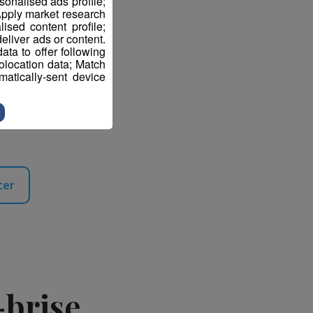
sonalised ads profile;
pply market research
sed content profile;
eliver ads or content.
ta to offer following
eolocation data; Match
atically-sent device
ixsport.com
ter
-brise