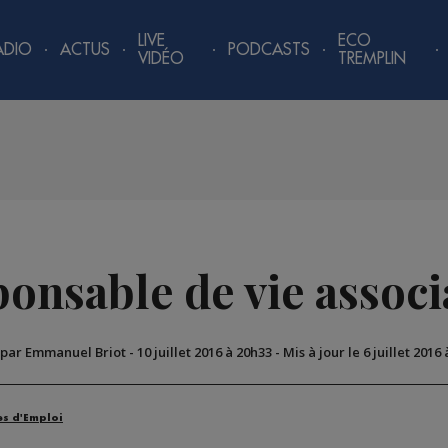
LIVE
ECO
ADIO
ACTUS
PODCASTS
VIDÉO
TREMPLIN
onsable de vie associ
 par Emmanuel Briot
-
10 juillet 2016 à 20h33
-
Mis à jour le 6 juillet 2016
es d'Emploi