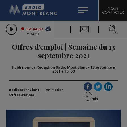
HOROSCOPE
CITIZEN MACHINERY
NOUS
CONTACTER
COMPAGNIE DU MONT-BLANC
LES CHRONIQUES DE L'EXPERT
GRAND MASSIF DOMAINES SKIABLES
LIVE RADIO
94.60
BORINI
Offres d'emploi | Semaine du 13
BIGARD
septembre 2021
Publié par La Rédaction Radio Mont Blanc
-
13 septembre
2021 à 16h50
Radio Mont Blanc
Animation
Offres d'Emploi