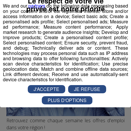
Le respect de votre vie
We and our
partners
do the following data processing based
privée est notre priorité
on your consent and/or our legitimate interest: Store and/or
access information on a device; Select basic ads; Create a
Radio Mont Blanc
Animation
personalised ads profile; Select personalised ads; Measure
Offres d'Emploi
ad performance; Measure content performance; Apply
market research to generate audience insights; Develop and
improve products; Create a personalised content profile;
Select personalised content; Ensure security, prevent fraud,
and debug; Technically deliver ads or content. These
technologies may process personal data such as IP address
and browsing data to offer following functionalities: Actively
scan device characteristics for identification; Use precise
geolocation data; Match and combine offline data sources;
Link different devices; Receive and use automatically-sent
device characteristics for identification.
J'ACCEPTE
JE REFUSE
PLUS D'OPTIONS
Retrouvez comme chaque semaine les offres d'emploi
dans votre région !