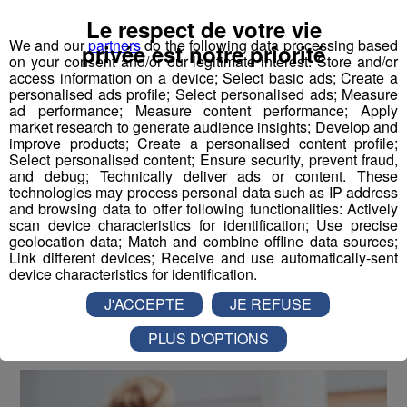
Partager sur Facebook
Le respect de votre vie
We and our
partners
do the following data processing based
privée est notre priorité
on your consent and/or our legitimate interest: Store and/or
access information on a device; Select basic ads; Create a
personalised ads profile; Select personalised ads; Measure
Partager sur Twitter
ad performance; Measure content performance; Apply
market research to generate audience insights; Develop and
improve products; Create a personalised content profile;
Select personalised content; Ensure security, prevent fraud,
and debug; Technically deliver ads or content. These
Vendeur Prêt à porter de luxe
technologies may process personal data such as IP address
and browsing data to offer following functionalities: Actively
scan device characteristics for identification; Use precise
Publié par Romain Bruneau
-
8 septembre 2016 à 09h47
-
Mis
geolocation data; Match and combine offline data sources;
à jour le 8 septembre 2016 à 09h48
Link different devices; Receive and use automatically-sent
device characteristics for identification.
J'ACCEPTE
JE REFUSE
Radio Mont Blanc
Animation
Offres d'Emploi
PLUS D'OPTIONS