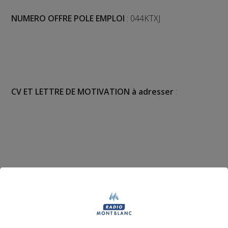
NUMERO OFFRE POLE EMPLOI
: 044KTXJ
CV ET LETTRE DE MOTIVATION à adresser
:
Téléphoner à M. Gilles CAREDDA
0613050510