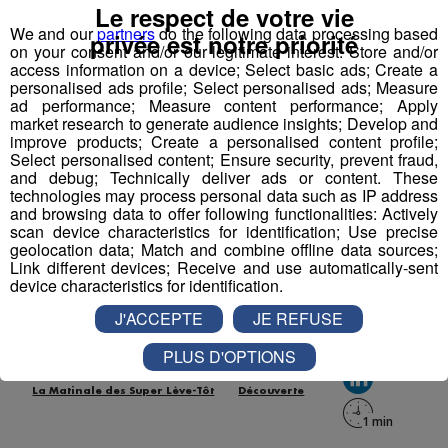
Partager sur Facebook
Le respect de votre vie
We and our
partners
do the following data processing based
privée est notre priorité
on your consent and/or our legitimate interest: Store and/or
access information on a device; Select basic ads; Create a
personalised ads profile; Select personalised ads; Measure
Partager sur Twitter
ad performance; Measure content performance; Apply
market research to generate audience insights; Develop and
improve products; Create a personalised content profile;
Select personalised content; Ensure security, prevent fraud,
and debug; Technically deliver ads or content. These
technologies may process personal data such as IP address
Testé Approuvé | Jessica en Via
and browsing data to offer following functionalities: Actively
Ferrata à la Flégère !
scan device characteristics for identification; Use precise
geolocation data; Match and combine offline data sources;
Link different devices; Receive and use automatically-sent
Publié par La rédaction Montblanclive
-
29 juin 2018 à 09h30
device characteristics for identification.
-
Mis à jour le 16 août 2018 à 13h01
J'ACCEPTE
JE REFUSE
PLUS D'OPTIONS
Le Magazine
Radio Mont Blanc
Animation
La Matinale des Super Lève-Tôt
Découverte