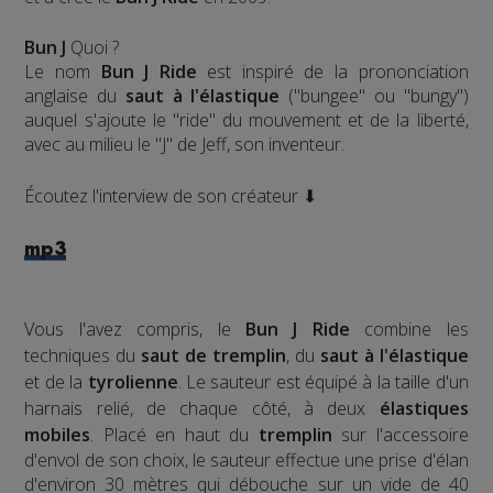
Bun J
Quoi ?
Le nom
Bun J Ride
est inspiré de la prononciation
anglaise du
saut à l'élastique
("bungee" ou "bungy")
auquel s'ajoute le "ride" du mouvement et de la liberté,
avec au milieu le "J" de Jeff, son inventeur.
Écoutez l'interview de son créateur ⬇
mp3
Vous l'avez compris, le
Bun J Ride
combine les
techniques du
saut de tremplin
, du
saut à l'élastique
et de la
tyrolienne
. Le sauteur est équipé à la taille d'un
harnais relié, de chaque côté, à deux
élastiques
mobiles
. Placé en haut du
tremplin
sur l'accessoire
d'envol de son choix, le sauteur effectue une prise d'élan
d'environ 30 mètres qui débouche sur un vide de 40