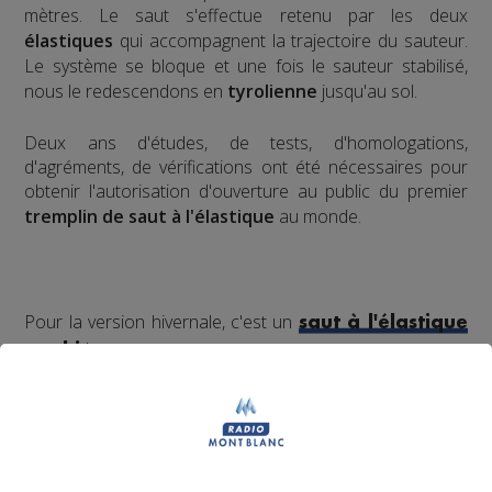
mètres. Le saut s'effectue retenu par les deux
élastiques
qui accompagnent la trajectoire du sauteur.
Le système se bloque et une fois le sauteur stabilisé,
nous le redescendons en
tyrolienne
jusqu'au sol.
​Deux ans d'études, de tests, d'homologations,
d'agréments, de vérifications ont été nécessaires pour
obtenir l'autorisation d'ouverture au public du premier
tremplin de saut à l'élastique
au monde.
Pour la version hivernale, c'est un
saut à l'élastique
!
en ski