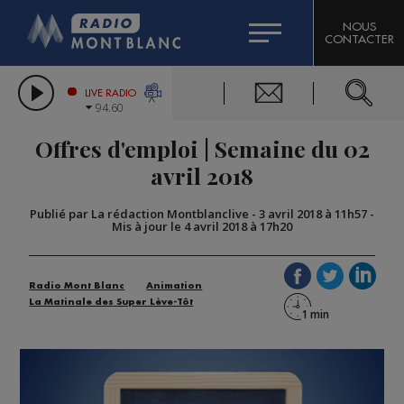
HOROSCOPE
CITIZEN MACHINERY
NOUS
CONTACTER
COMPAGNIE DU MONT-BLANC
LES CHRONIQUES DE L'EXPERT
GRAND MASSIF DOMAINES SKIABLES
LIVE RADIO
94.60
BORINI
Offres d'emploi | Semaine du 02
BIGARD
avril 2018
Publié par La rédaction Montblanclive
-
3 avril 2018 à 11h57
-
Mis à jour le 4 avril 2018 à 17h20
Radio Mont Blanc
Animation
La Matinale des Super Lève-Tôt