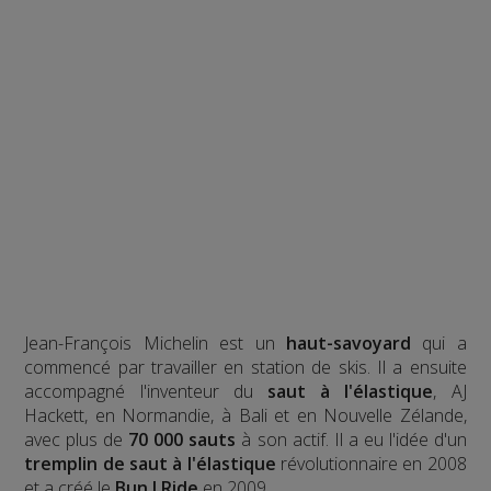
Jean-François Michelin est un
haut-savoyard
qui a
commencé par travailler en station de skis. Il a ensuite
accompagné l'inventeur du
saut à l'élastique
, AJ
Hackett, en Normandie, à Bali et en Nouvelle Zélande,
avec plus de
70 000 sauts
à son actif. Il a eu l'idée d'un
tremplin de saut à l'élastique
révolutionnaire en 2008
et a créé le
Bun J Ride
en 2009.