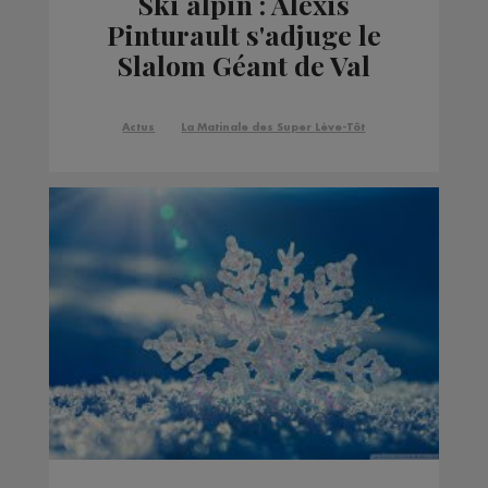
Ski alpin : Alexis
Pinturault s'adjuge le
Slalom Géant de Val
d'Isère
Actus
La Matinale des Super Lève-Tôt