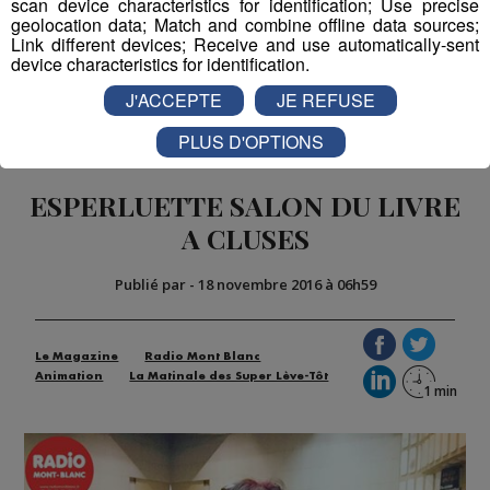
scan device characteristics for identification; Use precise
geolocation data; Match and combine offline data sources;
Link different devices; Receive and use automatically-sent
device characteristics for identification.
Partager sur Twitter
J'ACCEPTE
JE REFUSE
PLUS D'OPTIONS
ESPERLUETTE SALON DU LIVRE
A CLUSES
Publié par
-
18 novembre 2016 à 06h59
Le Magazine
Radio Mont Blanc
Animation
La Matinale des Super Lève-Tôt