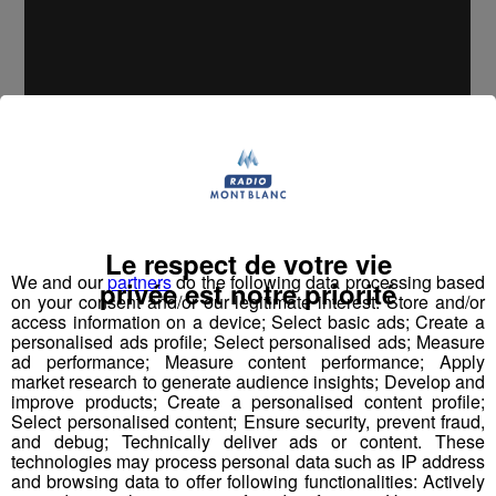
Le respect de votre vie
We and our
partners
do the following data processing based
privée est notre priorité
on your consent and/or our legitimate interest: Store and/or
access information on a device; Select basic ads; Create a
personalised ads profile; Select personalised ads; Measure
ad performance; Measure content performance; Apply
market research to generate audience insights; Develop and
improve products; Create a personalised content profile;
Select personalised content; Ensure security, prevent fraud,
and debug; Technically deliver ads or content. These
technologies may process personal data such as IP address
and browsing data to offer following functionalities: Actively
Partager sur Facebook