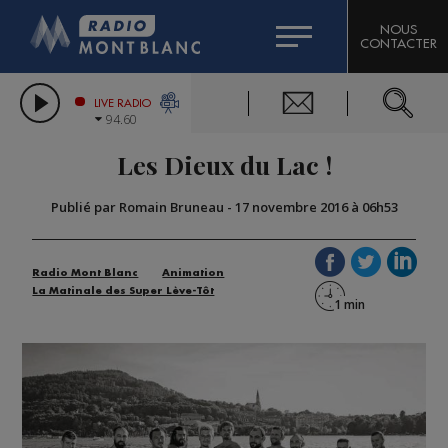
HOROSCOPE
CITIZEN MACHINERY
NOUS
CONTACTER
COMPAGNIE DU MONT-BLANC
LES CHRONIQUES DE L'EXPERT
GRAND MASSIF DOMAINES SKIABLES
LIVE RADIO
94.60
BORINI
Les Dieux du Lac !
BIGARD
Publié par Romain Bruneau
-
17 novembre 2016 à 06h53
Radio Mont Blanc
Animation
La Matinale des Super Lève-Tôt