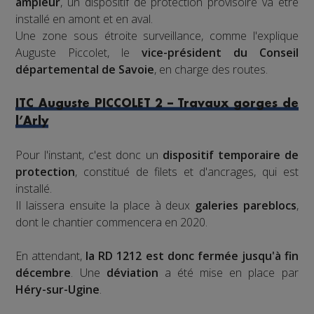
ampleur
, un dispositif de protection provisoire va être
installé en amont et en aval.
Une zone sous étroite surveillance, comme l'explique
Auguste Piccolet, le
vice-président du Conseil
départemental de Savoie
, en charge des routes.
ITC Auguste PICCOLET 2 – Travaux gorges de
l’Arly
Pour l'instant, c'est donc un
dispositif temporaire de
protection
, constitué de filets et d'ancrages, qui est
installé.
Il laissera ensuite la place à deux
galeries pareblocs
,
dont le chantier commencera en 2020.
En attendant,
la RD 1212 est donc fermée jusqu'à fin
décembre
. Une
déviation
a été mise en place par
Héry-sur-Ugine
.