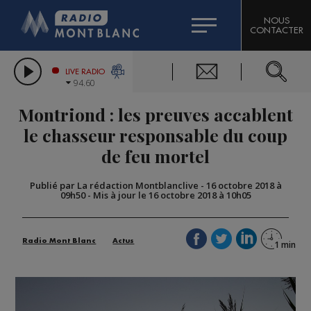
HOROSCOPE
CITIZEN MACHINERY
NOUS
CONTACTER
COMPAGNIE DU MONT-BLANC
LES CHRONIQUES DE L'EXPERT
GRAND MASSIF DOMAINES SKIABLES
LIVE RADIO
94.60
BORINI
Montriond : les preuves accablent
BIGARD
le chasseur responsable du coup
de feu mortel
Publié par La rédaction Montblanclive
-
16 octobre 2018 à
09h50
-
Mis à jour le 16 octobre 2018 à 10h05
Radio Mont Blanc
Actus