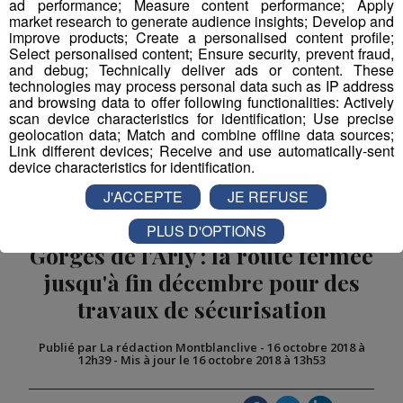
Suggestions
ad performance; Measure content performance; Apply
market research to generate audience insights; Develop and
improve products; Create a personalised content profile;
Quintal : un an de prison ferme à l'encontre du
Select personalised content; Ensure security, prevent fraud,
jeune chasseur
and debug; Technically deliver ads or content. These
Lecture : 1 min
technologies may process personal data such as IP address
and browsing data to offer following functionalities: Actively
Montriond : un VTTiste de 34 ans tué par un
scan device characteristics for identification; Use precise
chasseur
geolocation data; Match and combine offline data sources;
Link different devices; Receive and use automatically-sent
Lecture : 1 min
device characteristics for identification.
J'ACCEPTE
JE REFUSE
PLUS D'OPTIONS
Gorges de l'Arly : la route fermée
jusqu'à fin décembre pour des
travaux de sécurisation
Publié par La rédaction Montblanclive
-
16 octobre 2018 à
12h39
-
Mis à jour le 16 octobre 2018 à 13h53