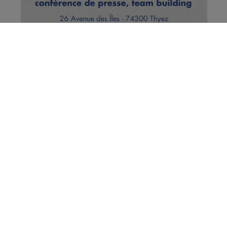
Jeu | Gagnez une veste POLARIS
avec ADST
Publié par La rédaction Montblanclive
-
16 octobre 2018 à
13h53
-
Mis à jour le 29 octobre 2018 à 11h29
Radio Mont Blanc
Animation
Jeux Cloturés