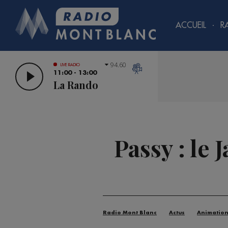
ACCUEIL
R
94.60
LIVE RADIO
11:00 - 13:00
La Rando
Passy : le
Radio Mont Blanc
Actus
Animatio