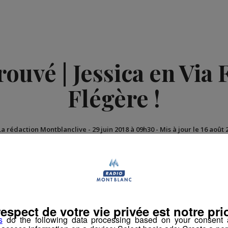
ouvé | Jessica en Via F
Flégère !
La rédaction Montblanclive
-
29 juin 2018 à 09h30
-
Mis à jour le 16 août 
imation
La Matinale des Super Lève-Tôt
Découverte
respect de votre vie privée est notre prio
s
do the following data processing based on your consent a