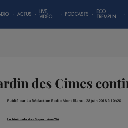
LIVE
ECO
ADIO
ACTUS
PODCASTS
VIDÉO
TREMPLIN
 Jardin des Cimes cont
Publié par La Rédaction Radio Mont Blanc
-
28 juin 2018 à 10h20
n
La Matinale des Super Lève-Tôt