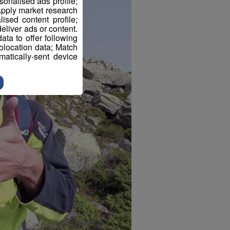
sonalised ads profile;
pply market research
sed content profile;
eliver ads or content.
ta to offer following
eolocation data; Match
atically-sent device