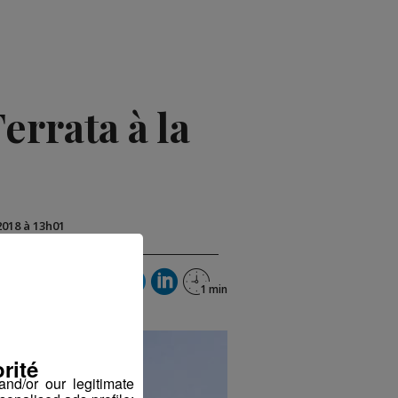
errata à la
2018 à 13h01
rité
nd/or our legitimate