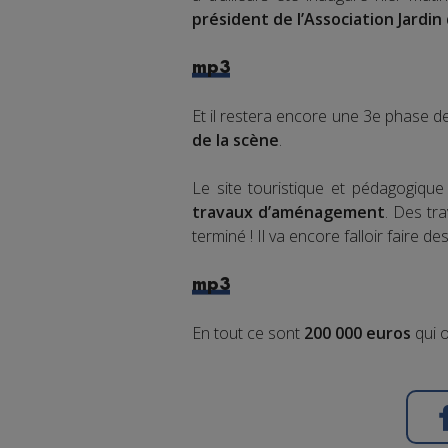
président de l’Association Jardin
mp3
Et il restera encore une 3e phase d
de la scène
.
Le site touristique et pédagogiqu
travaux d’aménagement
. Des tr
terminé ! Il va encore falloir faire de
mp3
En tout ce sont
200 000 euros
qui o