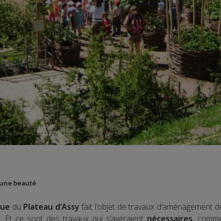
t une beauté
que
du
Plateau d’Assy
fait l’objet de travaux d’aménagement d
n. Et ce sont des travaux qui s’avéraient
nécessaires
, comme