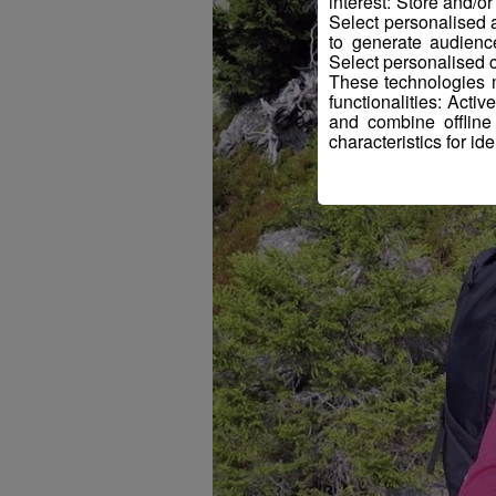
interest: Store and/o
Select personalised
to generate audienc
Select personalised c
These technologies m
functionalities: Acti
and combine offline
characteristics for ide