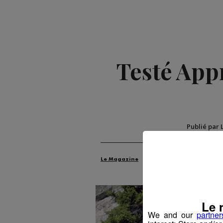
Testé Appr
Publié par 
Le Magazine
Radio Mont Blanc
An
Le 
We and our
partner