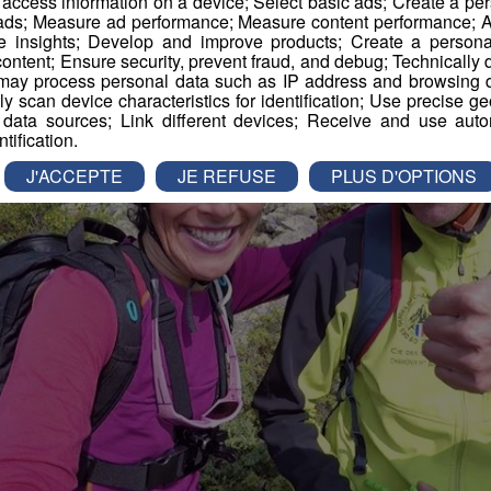
r access information on a device; Select basic ads; Create a per
 ads; Measure ad performance; Measure content performance; A
e insights; Develop and improve products; Create a personali
ontent; Ensure security, prevent fraud, and debug; Technically d
ay process personal data such as IP address and browsing da
vely scan device characteristics for identification; Use precise g
 data sources; Link different devices; Receive and use autom
ntification.
J'ACCEPTE
JE REFUSE
PLUS D'OPTIONS